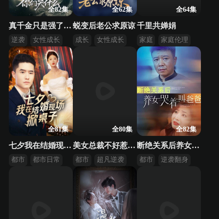
全82集
全62集
全64集
真千金只是强了亿点，你们哭什么
蜕变后老公求原谅
千里共婵娟
逆袭
女性成长
成长
女性成长
家庭
家庭伦理
玄学
婚姻生活
矛盾和解
全81集
全80集
全82集
七夕我在结婚现场掀桌子
美女总裁不好惹，小神医专治不服
断绝关系后养女哭着叫爸爸
都市
都市日常
都市
超凡逆袭
都市
逆袭翻身
马甲文
打脸反派
打脸反派