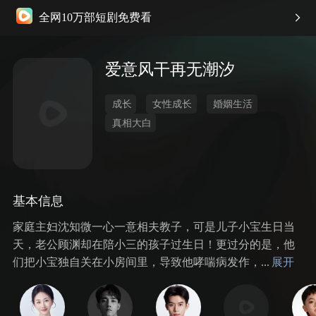
全网10万部短剧免费看
爱意风干再无潮汐
成长
女性成长
婚姻生活
真相大白
基本信息
家庭主妇沈知微一心一意相夫教子，可是儿子小宝生日当
天，老公顾渊却在陪小三的孩子过生日！更过分的是，他
们把小宝独自关在小房间里，导致他哮喘病发作，
...
展开