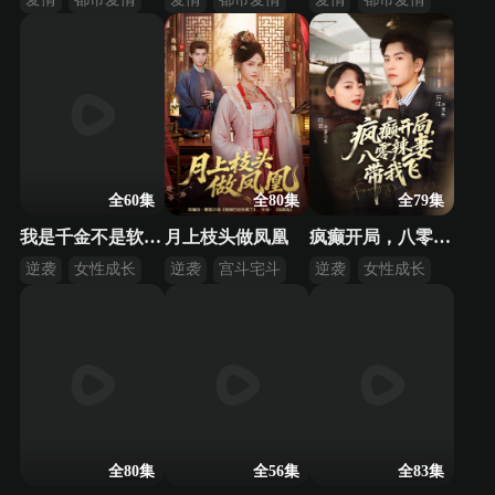
闪婚
日久生情
日久生情
全60集
全80集
全79集
我是千金不是软柿子
月上枝头做凤凰
疯癫开局，八零辣妻带我飞
逆袭
女性成长
逆袭
宫斗宅斗
逆袭
女性成长
揭露阴谋
女性成长
穿越
全80集
全56集
全83集