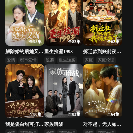
全95集
全82集
全62集
解除婚约后她又美又飒
重生捡漏1993
拆迁款到账前夜，我妈出事了
爱情
都市爱情
逆袭
重生逆袭
家庭
家庭伦理
重生
打脸反派
揭露阴谋
全80集
全83集
全64集
我是傻白甜可打脸也很疼啊
家族暗战
对不起，无人如我般爱你
爱情
都市爱情
爱情
都市爱情
爱情
都市爱情