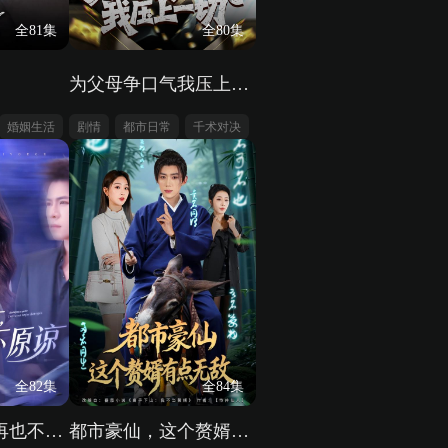
全81集
全80集
为父母争口气我压上一切
婚姻生活
剧情
都市日常
千术对决
全82集
全84集
埋葬父母后，再也不原谅
都市豪仙，这个赘婿有点无敌