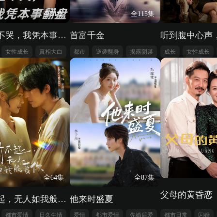
全31集
全115集
离婚不哭，我凭本事翻盘
首富千金
女性成长
真相大白
都市
逆袭翻身
揭露阴谋
成长
女性成长
全87集
全64集
父母的黄昏恋
他来时盛夏
对不起，无人如我般爱你
爱情
都市爱情
先婚后爱
都市爱情
日久生情
都市日常
闪婚