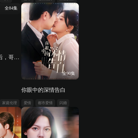
全84集
炮灰女配觉醒后，哥哥们后悔了
全90集
你眼中的深情告白
爱情
都市爱情
闪婚
家庭伦理