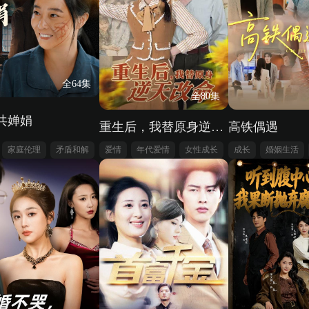
全64集
全80集
共婵娟
重生后，我替原身逆天改命
高铁偶遇
家庭伦理
矛盾和解
爱情
年代爱情
女性成长
成长
婚姻生活