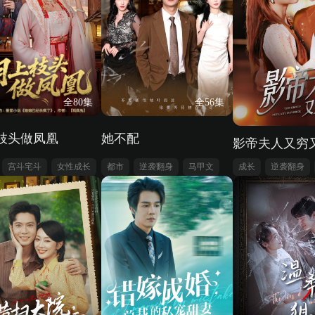
全80集
全56集
枝头做凤凰
她不配
影帝夫人又穷
宫斗宅斗
女性成长
都市
逆袭翻身
马甲文
成长
逆袭翻身