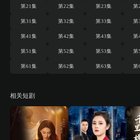
第
21
集
第
22
集
第
23
集
第
第
31
集
第
32
集
第
33
集
第
第
41
集
第
42
集
第
43
集
第
第
51
集
第
52
集
第
53
集
第
第
61
集
第
62
集
第
63
集
第
相关短剧