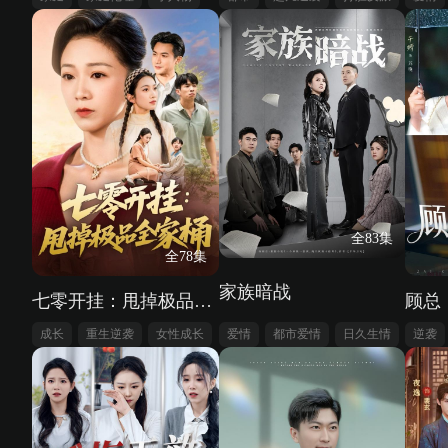
全83集
全78集
家族暗战
七零开挂：甩掉极品全家桶
爱情
都市爱情
日久生情
成长
重生逆袭
女性成长
逆袭