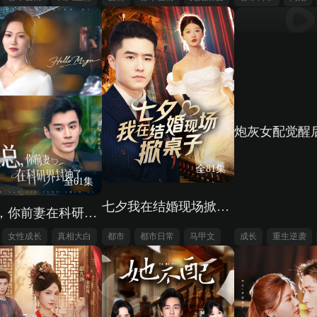
全81集
全61集
七夕我在结婚现场掀桌子
顾总，你前妻在科研界封神了
都市
都市日常
马甲文
女性成长
真相大白
成长
重生逆袭