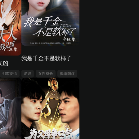
全60集
全126集
我是千金不是软柿子
又凶
都市爱情
逆袭
女性成长
揭露阴谋