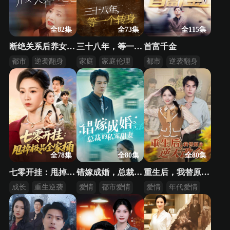
全82集
全73集
全115集
断绝关系后养女哭着叫爸爸
三十八年，等一个转身
首富千金
都市
逆袭翻身
家庭
家庭伦理
都市
逆袭翻身
打脸反派
小人物
揭露阴谋
全78集
全80集
全80集
七零开挂：甩掉极品全家桶
错嫁成婚，总裁的私宠甜妻
重生后，我替原身逆天改命
成长
重生逆袭
爱情
都市爱情
爱情
年代爱情
女性成长
日久生情
女性成长