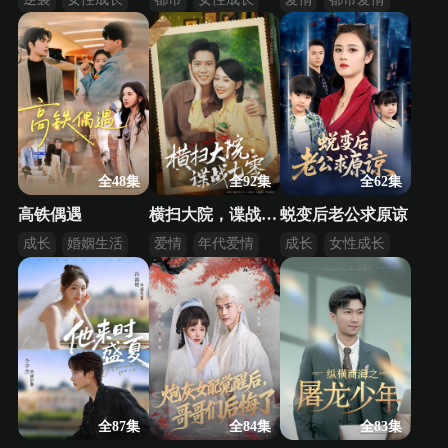
真相大白
婚姻生活
闪婚
全48集
全92集
全62集
高铁偶遇
横扫大院，谍战七零
蜕变后老公求原谅
成长
婚姻生活
爱情
年代爱情
成长
女性成长
虐渣
双穿越
婚姻生活
全87集
全84集
全83集