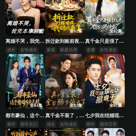
全31集
全62集
全82集
离婚不哭，我凭本事翻盘
拆迁款到账前夜，我妈出事了
真千金只是强了亿点，你们哭什么
成长
女性成长
家庭
家庭伦理
逆袭
女性成长
真相大白
揭露阴谋
玄学
全84集
全83集
全81集
都市豪仙，这个赘婿有点无敌
真千金不装了，全家肠子悔青了
七夕我在结婚现场掀桌子
都市
都市玄幻
成长
女性成长
都市
都市日常
奉命下山
重生
马甲文