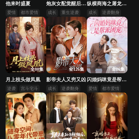
他来时盛夏
炮灰女配觉醒后，哥哥们后悔了
纵横商海之屠龙少年
爱情
都市爱情
成长
重生逆袭
成长
逆袭翻身
先婚后爱
家庭伦理
异能
全80集
全126集
全86集
月上枝头做凤凰
影帝夫人又穷又凶
闪婚妈咪竟是帮派团宠
逆袭
宫斗宅斗
成长
逆袭翻身
爱情
都市爱情
女性成长
都市爱情
萌宝助攻