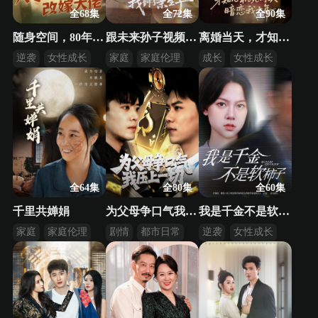
全68集
全72集
全90集
随身空间，80年代带崽改嫁大佬
跟未来孙子视频后，找到了亲生子
离婚当天，才知心机死对头暗恋我十年
逆袭
女性成长
家庭
家庭伦理
成长
女性成长
重生
女性成长
虐渣
全64集
全80集
全60集
千里共婵娟
为父母争口气我压上一切
我是千金不是软柿子
家庭
家庭伦理
剧情
都市日常
逆袭
女性成长
矛盾和解
千术对决
揭露阴谋