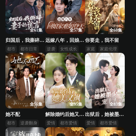
全61集
全57集
全60集
归国后，我撕碎妻子的谎言
远嫁八年，回娘家难如登天
你要走，我不留
都市
都市日常
逆袭
女性成长
家庭
家庭伦理
隐藏大佬
家庭伦理
马甲文
全56集
全95集
全83集
她不配
解除婚约后她又美又飒
出狱后，她被墨少宠上天
都市
逆袭翻身
爱情
都市爱情
爱情
都市爱情
马甲文
重生
日久生情