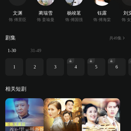
文渊
蔺瑞雪
杨竣茗
钰露
刘
饰 傅景臣
饰 姜瑜曼
饰 傅国强
饰 傅海棠
饰 
剧集
共49集
1-30
31-49
1
2
3
4
5
6
相关短剧