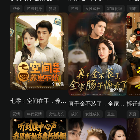
成长
逆袭翻身
异能
都市
逆袭
女性成长
家庭伦理
全80集
全83集
七零：空间在手，养崽不愁
真千金不装了，全家肠子悔青了
爱情
年代爱情
女性成长
成长
女性成长
重生
家庭