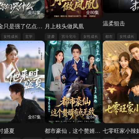
全82集
全80集
温柔狙击
真千金只是强了亿点，你们哭什么
月上枝头做凤凰
都市
女性成长
女性成长
玄学
逆袭
宫斗宅斗
女性成长
全87集
全84集
时盛夏
都市豪仙，这个赘婿有点无敌
七零旺家小辣