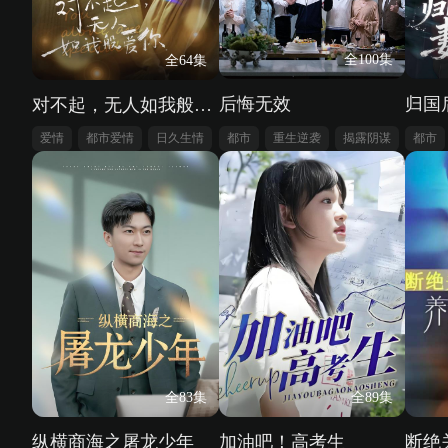
全100集
全64集
后悔无效
对不起，无人如我般爱你
都市
重生逆袭
揭露阴谋
都市
爱情
都市爱情
日久生情
全83集
全89集
纵横商海之屠龙少年
加油吧！高考生