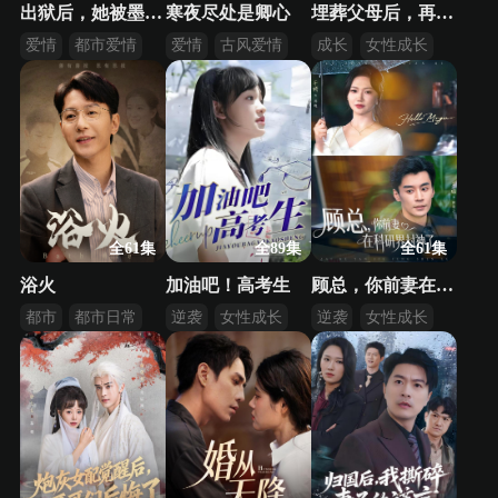
出狱后，她被墨少宠上天
寒夜尽处是卿心
埋葬父母后，再也不原谅
爱情
都市爱情
爱情
古风爱情
成长
女性成长
日久生情
逆袭翻身
隐藏大佬
全61集
全89集
全61集
浴火
加油吧！高考生
顾总，你前妻在科研界封神了
都市
都市日常
逆袭
女性成长
逆袭
女性成长
打脸反派
家庭伦理
真相大白