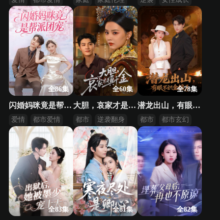
闪婚
矛盾和解
家庭伦理
全86集
全60集
全78集
闪婚妈咪竟是帮派团宠
大胆，哀家才是真千金
潜龙出山，有眼不识金镶玉
爱情
都市爱情
都市
逆袭翻身
都市
都市玄幻
萌宝助攻
打脸反派
逆袭翻身
全83集
全81集
全82集