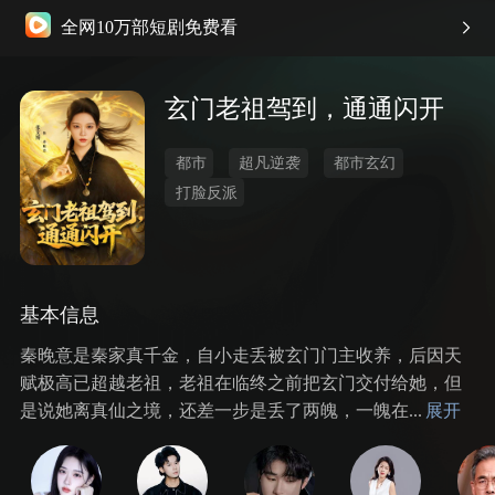
全网10万部短剧免费看
玄门老祖驾到，通通闪开
都市
超凡逆袭
都市玄幻
打脸反派
基本信息
秦晚意是秦家真千金，自小走丢被玄门门主收养，后因天
赋极高已超越老祖，老祖在临终之前把玄门交付给她，但
是说她离真仙之境，还差一步是丢了两魄，一魄在
...
展开