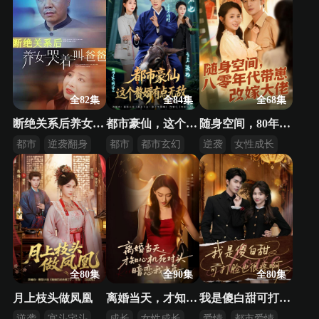
全82集
全84集
全68集
断绝关系后养女哭着叫爸爸
都市豪仙，这个赘婿有点无敌
随身空间，80年代带崽改嫁大佬
都市
逆袭翻身
都市
都市玄幻
逆袭
女性成长
打脸反派
奉命下山
重生
全80集
全90集
全80集
月上枝头做凤凰
离婚当天，才知心机死对头暗恋我十年
我是傻白甜可打脸也很疼啊
逆袭
宫斗宅斗
成长
女性成长
爱情
都市爱情