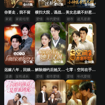
全60集
全92集
全80集
你要走，我不留
横扫大院，谍战七零
美女总裁不好惹，小神医专治不服
家庭
家庭伦理
爱情
年代爱情
都市
超凡逆袭
马甲文
双穿越
打脸反派
全57集
全95集
全80集
远嫁八年，回娘家难如登天
解除婚约后她又美又飒
七零：空间在手，养崽不愁
逆袭
女性成长
爱情
都市爱情
爱情
年代爱情
家庭伦理
重生
女性成长