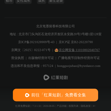
都市
女性成长
成长
重生逆袭
婚姻生活
年代亲情
北京笔墨留香科技有限公司
地址 : 北京市门头沟区石龙经济开发区永安路20号3号楼1层128室
京ICP备2021028909号-43
|
京ICP证 京B2-20220790
京网文〔2025〕0222-071号
|
京公网安备 11010802040767
营业执照
|
出版物经营许可证
|
广播电视节目制作经营许可证
违法和不良信息举报：957124
|
hongguojubao@bytedance.com
前往「红果短剧」免费看全集
红果免费短剧
7.3.1.32
2026-08-05
产品功能
权限列表
隐私政策
4+
|
|
|
|
|
|