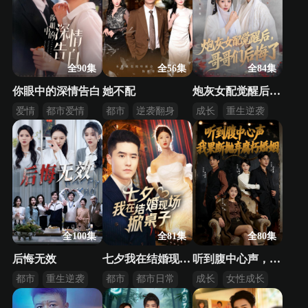
全90集
全56集
全84集
你眼中的深情告白
她不配
炮灰女配觉醒后，哥哥们后悔了
爱情
都市爱情
都市
逆袭翻身
成长
重生逆袭
闪婚
马甲文
家庭伦理
全100集
全81集
全80集
后悔无效
七夕我在结婚现场掀桌子
听到腹中心声，我果断抛弃腐朽婚姻
都市
重生逆袭
都市
都市日常
成长
女性成长
揭露阴谋
马甲文
奇幻脑洞