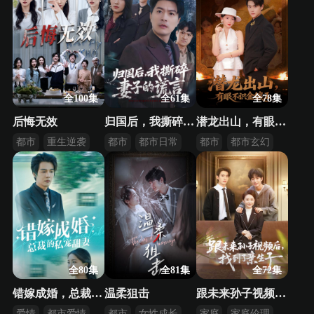
全100集
全61集
全78集
后悔无效
归国后，我撕碎妻子的谎言
潜龙出山，有眼不识金镶玉
都市
重生逆袭
都市
都市日常
都市
都市玄幻
揭露阴谋
隐藏大佬
逆袭翻身
全80集
全81集
全72集
错嫁成婚，总裁的私宠甜妻
温柔狙击
跟未来孙子视频后，找到了亲生子
爱情
都市爱情
都市
女性成长
家庭
家庭伦理