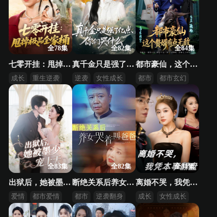
全78集
全82集
全84集
七零开挂：甩掉极品全家桶
真千金只是强了亿点，你们哭什么
都市豪仙，这个赘婿有点无敌
成长
重生逆袭
逆袭
女性成长
都市
都市玄幻
女性成长
玄学
奉命下山
全83集
全82集
全31集
出狱后，她被墨少宠上天
断绝关系后养女哭着叫爸爸
离婚不哭，我凭本事翻盘
爱情
都市爱情
都市
逆袭翻身
成长
女性成长
日久生情
打脸反派
真相大白