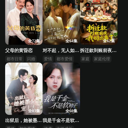
全72集
全64集
全62集
父母的黄昏恋
对不起，无人如我般爱你
拆迁款到账前夜，我妈出事了
都市日常
闪婚
爱情
都市爱情
家庭
家庭伦理
马甲
日久生情
揭露阴谋
全83集
全60集
出狱后，她被墨少宠上天
我是千金不是软柿子