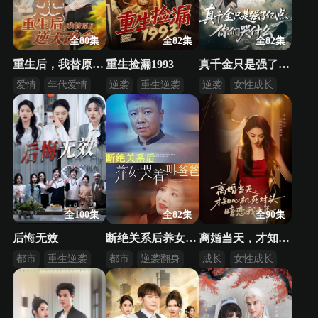
全80集
全82集
全82集
重生后，我替原身逆天改命
重生捡漏1993
真千金只是强了亿点，你们哭什么
爱情
年代爱情
逆袭
重生逆袭
逆袭
女性成长
女性成长
打脸反派
玄学
全100集
全82集
全90集
后悔无效
断绝关系后养女哭着叫爸爸
离婚当天，才知心机死对头暗恋我十年
都市
重生逆袭
都市
逆袭翻身
成长
女性成长
揭露阴谋
打脸反派
虐渣