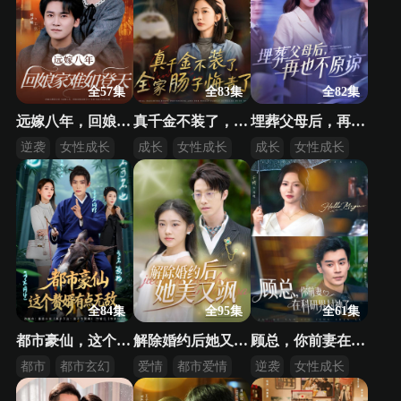
全57集
全83集
全82集
远嫁八年，回娘家难如登天
真千金不装了，全家肠子悔青了
埋葬父母后，再也不原谅
逆袭
女性成长
成长
女性成长
成长
女性成长
家庭伦理
重生
隐藏大佬
全84集
全95集
全61集
都市豪仙，这个赘婿有点无敌
解除婚约后她又美又飒
顾总，你前妻在科研界封神了
都市
都市玄幻
爱情
都市爱情
逆袭
女性成长
奉命下山
重生
真相大白