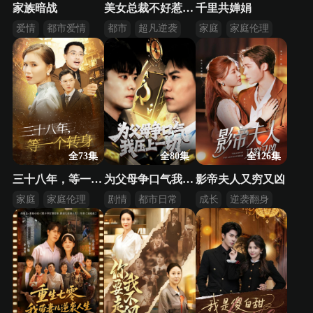
家族暗战
美女总裁不好惹，小神医专治不服
千里共婵娟
爱情
都市爱情
都市
超凡逆袭
家庭
家庭伦理
日久生情
打脸反派
矛盾和解
全73集
全80集
全126集
三十八年，等一个转身
为父母争口气我压上一切
影帝夫人又穷又凶
家庭
家庭伦理
剧情
都市日常
成长
逆袭翻身
小人物
千术对决
都市爱情