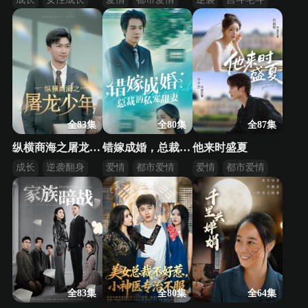
奇幻脑洞
闪婚
女性成长
全83集
全80集
全87集
纵横商海之屠龙少年
错嫁成婚，总裁的私宠甜妻
他来时盛夏
成长
逆袭翻身
爱情
都市爱情
爱情
都市爱情
异能
日久生情
先婚后爱
全83集
全80集
全64集