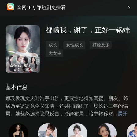
全网10万部短剧免费看
都瞒我，谢了，正好一锅端
成长
女性成长
打脸反派
大女主
基本信息
顾璇发现丈夫叶浩宇出轨，更震惊地得知闺蜜、朋友、邻
居乃至婆婆竟全员知情，还共同编织了一场长达三年的骗
局。她毅然选择隐忍反击，冷静布局：暗中转移财
...
展开