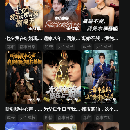
全81集
全57集
全31集
七夕我在结婚现场掀桌子
远嫁八年，回娘家难如登天
离婚不哭，我凭本事翻盘
都市
都市日常
逆袭
女性成长
成长
女性成长
马甲文
家庭伦理
真相大白
全80集
全80集
全84集
听到腹中心声，我果断抛弃腐朽婚姻
为父母争口气我压上一切
都市豪仙，这个赘婿有点无敌
成长
女性成长
剧情
都市日常
都市
都市玄幻
奇幻脑洞
千术对决
奉命下山