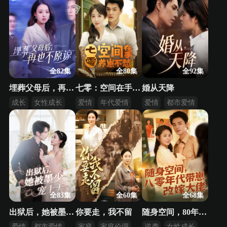
全82集
全80集
全92集
埋葬父母后，再也不原谅
七零：空间在手，养崽不愁
婚从天降
成长
女性成长
爱情
年代爱情
爱情
都市爱情
隐藏大佬
女性成长
日久生情
全83集
全60集
全68集
出狱后，她被墨少宠上天
你要走，我不留
随身空间，80年代带崽改嫁大佬
爱情
都市爱情
家庭
家庭伦理
逆袭
女性成长