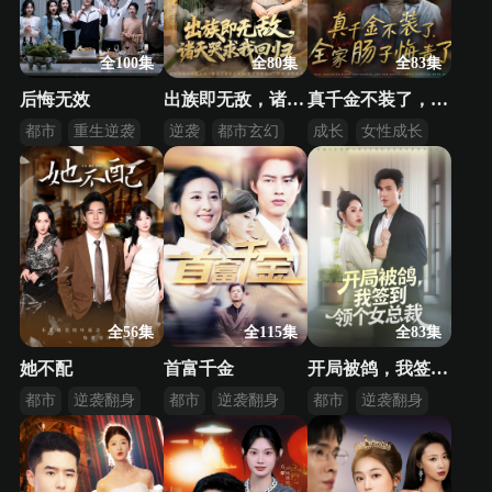
全100集
全80集
全83集
后悔无效
出族即无敌，诸天哭求我回归
真千金不装了，全家肠子悔青了
都市
重生逆袭
逆袭
都市玄幻
成长
女性成长
揭露阴谋
强者回归
重生
全56集
全115集
全83集
她不配
首富千金
开局被鸽，我签到领个女总裁
都市
逆袭翻身
都市
逆袭翻身
都市
逆袭翻身
马甲文
揭露阴谋
系统