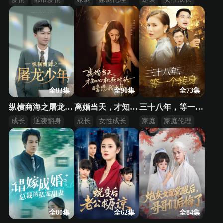
日久生情
马甲文
重生
全83集
全90集
全73集
纵横商海之屠龙少年
离婚当天，才知心机死对头暗恋我十年
三十八年，等一个转身
成长
逆袭翻身
成长
女性成长
家庭
家庭伦理
异能
虐渣
小人物
全80集
全62集
全84集