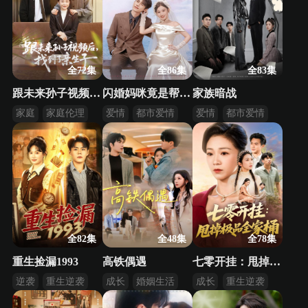
全72集
全86集
全83集
跟未来孙子视频后，找到了亲生子
闪婚妈咪竟是帮派团宠
家族暗战
家庭
家庭伦理
爱情
都市爱情
爱情
都市爱情
女性成长
萌宝助攻
日久生情
全82集
全48集
全78集
重生捡漏1993
高铁偶遇
七零开挂：甩掉极品全家桶
逆袭
重生逆袭
成长
婚姻生活
成长
重生逆袭
打脸反派
虐渣
女性成长