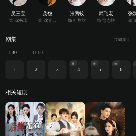
吴三宝
龚馥
张腾蛟
武飞宏
张
饰 沈书璃
饰 沈青云
饰 杜甜甜
饰 徐志胜
饰 
剧集
共60集
1-30
31-60
1
2
3
4
5
6
相关短剧