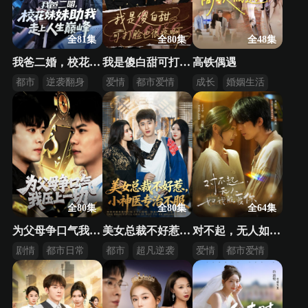
全81集
全80集
全48集
我爸二婚，校花妹妹助我走上人生巅峰
我是傻白甜可打脸也很疼啊
高铁偶遇
都市
逆袭翻身
爱情
都市爱情
成长
婚姻生活
预知未来
闪婚
虐渣
全80集
全80集
全64集
为父母争口气我压上一切
美女总裁不好惹，小神医专治不服
对不起，无人如我般爱你
剧情
都市日常
都市
超凡逆袭
爱情
都市爱情
千术对决
打脸反派
日久生情