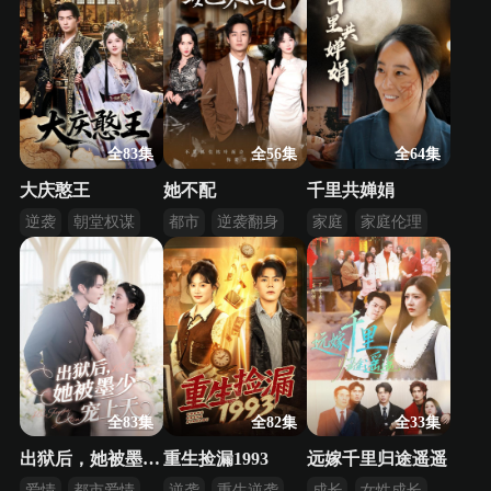
全83集
全56集
全64集
大庆憨王
她不配
千里共婵娟
逆袭
朝堂权谋
都市
逆袭翻身
家庭
家庭伦理
穿越
马甲文
矛盾和解
全83集
全82集
全33集
出狱后，她被墨少宠上天
重生捡漏1993
远嫁千里归途遥遥
爱情
都市爱情
逆袭
重生逆袭
成长
女性成长