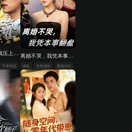
全80集
全31集
为父母争口气我压上一切
离婚不哭，我凭本事翻盘
千术对决
成长
女性成长
真相大白