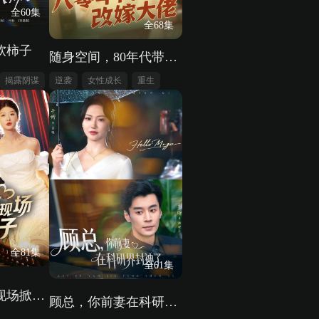
全60集
全68集
软柿子
随身空间，80年代带崽改嫁大佬
揭露阴谋
逆袭
女性成长
重生
全81集
全61集
七夕我在结婚现场掀桌子
顾总，你前妻在科研界封神了