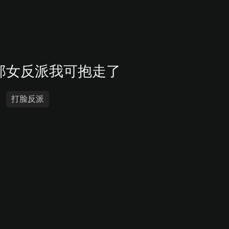
那女反派我可抱走了
打脸反派