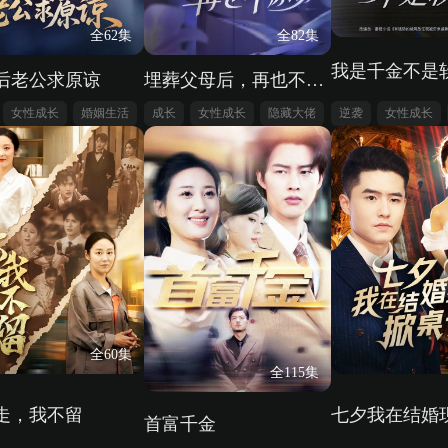
全62集
全82集
我是千金不是
后老公求原谅
埋葬父母后，再也不原谅
逆袭
女性成长
女性成长
婚姻生活
成长
女性成长
隐藏大佬
全60集
全115集
走，我不留
首富千金