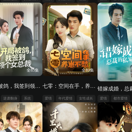
全83集
全80集
开局被鸽，我签到领个女总裁
七零：空间在手，养崽不愁
逆袭翻身
系统
爱情
年代爱情
女性成长
爱情
都市爱情