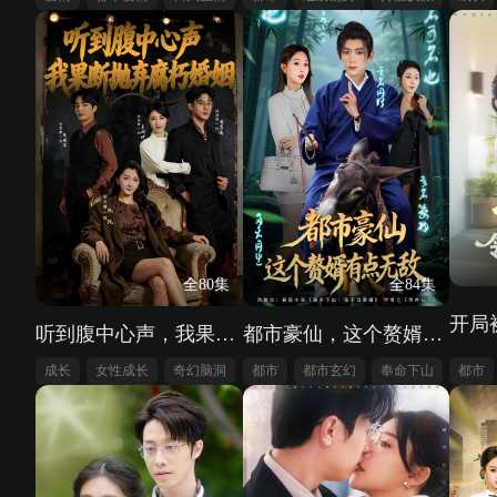
全80集
全84集
听到腹中心声，我果断抛弃腐朽婚姻
都市豪仙，这个赘婿有点无敌
都市
成长
女性成长
奇幻脑洞
都市
都市玄幻
奉命下山