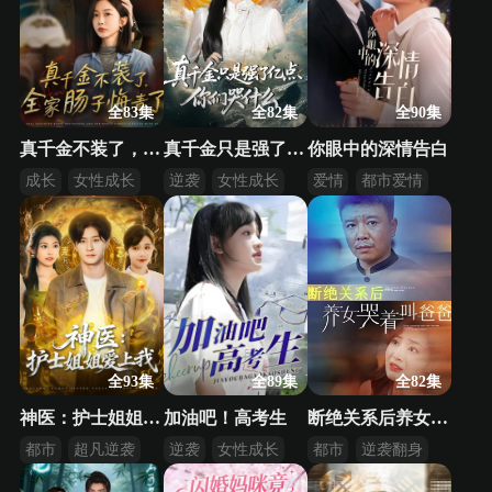
全83集
全82集
全90集
真千金不装了，全家肠子悔青了
真千金只是强了亿点，你们哭什么
你眼中的深情告白
成长
女性成长
逆袭
女性成长
爱情
都市爱情
重生
玄学
闪婚
全93集
全89集
全82集
神医：护士姐姐爱上我
加油吧！高考生
断绝关系后养女哭着叫爸爸
都市
超凡逆袭
逆袭
女性成长
都市
逆袭翻身
打脸反派
家庭伦理
打脸反派