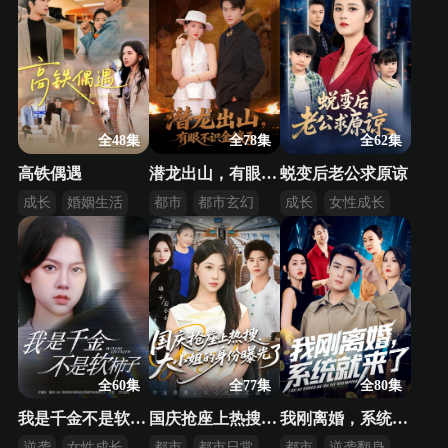
全48集
全78集
全62集
高铁偶遇
潜龙出山，有眼不识金镶玉
蜕变后老公求原谅
成长
婚姻生活
都市
都市玄幻
成长
女性成长
虐渣
逆袭翻身
婚姻生活
全60集
全77集
全80集
我是千金不是软柿子
国庆抢座上热搜，大小姐的身份曝光了
我刚离婚，系统就来了
逆袭
女性成长
都市
都市日常
都市
逆袭翻身