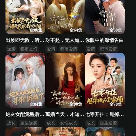
全80集
全64集
全90集
出族即无敌，诸天哭求我回归
对不起，无人如我般爱你
你眼中的深情告白
逆袭
都市玄幻
爱情
都市爱情
爱情
都市爱情
强者回归
日久生情
闪婚
全84集
全90集
全78集
炮灰女配觉醒后，哥哥们后悔了
离婚当天，才知心机死对头暗恋我十年
七零开挂：甩掉极品全家桶
成长
重生逆袭
成长
女性成长
成长
重生逆袭
家庭伦理
虐渣
女性成长