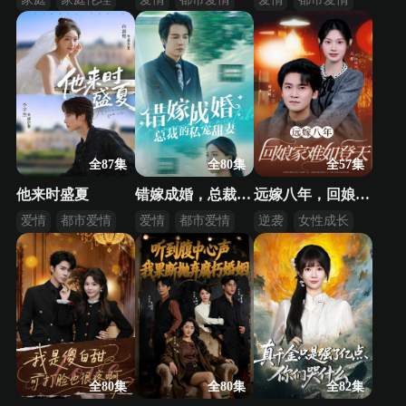
矛盾和解
重生
闪婚
全87集
全80集
全57集
他来时盛夏
错嫁成婚，总裁的私宠甜妻
远嫁八年，回娘家难如登天
爱情
都市爱情
爱情
都市爱情
逆袭
女性成长
先婚后爱
日久生情
家庭伦理
全80集
全80集
全82集