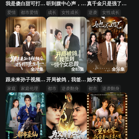
我是傻白甜可打脸也很疼啊
听到腹中心声，我果断抛弃腐朽婚姻
真千金只是强了亿点，你们哭什么
爱情
都市爱情
成长
女性成长
逆袭
女性成长
闪婚
奇幻脑洞
玄学
全72集
全83集
全56集
跟未来孙子视频后，找到了亲生子
开局被鸽，我签到领个女总裁
她不配
家庭
家庭伦理
都市
逆袭翻身
都市
逆袭翻身
女性成长
系统
马甲文