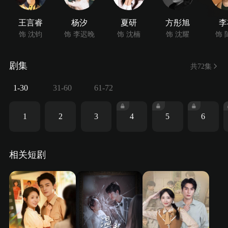
王言睿
杨汐
夏研
方彤旭
李
饰 沈钧
饰 李迟晚
饰 沈楠
饰 沈耀
饰 
剧集
共72集
1-30
31-60
61-72
1
2
3
4
5
6
相关短剧