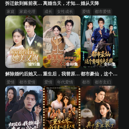
拆迁款到账前夜，我妈出事了
离婚当天，才知心机死对头暗恋我十年
婚从天降
家庭
家庭伦理
成长
女性成长
爱情
都市爱情
揭露阴谋
虐渣
日久生情
全95集
全80集
全84集
解除婚约后她又美又飒
重生后，我替原身逆天改命
都市豪仙，这个赘婿有点无敌
爱情
都市爱情
爱情
年代爱情
都市
都市玄幻
重生
女性成长
奉命下山