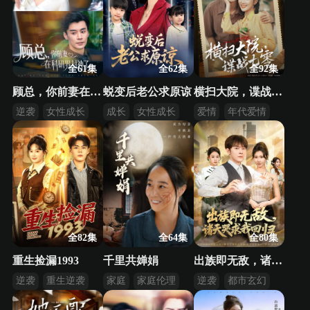
全61集
全62集
全92集
顾总，你前妻在科研界封神了
蜕变后老公求原谅
横扫大院，谍战七零
逆袭
女性成长
成长
女性成长
爱情
年代爱情
真相大白
婚姻生活
双穿越
全82集
全64集
全80集
重生捡漏1993
千里共婵娟
出族即无敌，诸天哭求我回归
逆袭
重生逆袭
家庭
家庭伦理
逆袭
都市玄幻
打脸反派
矛盾和解
强者回归