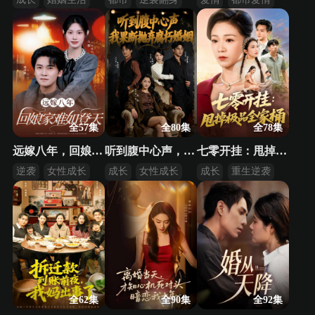
虐渣
系统
日久生情
全57集
全80集
全78集
远嫁八年，回娘家难如登天
听到腹中心声，我果断抛弃腐朽婚姻
七零开挂：甩掉极品全家桶
逆袭
女性成长
成长
女性成长
成长
重生逆袭
家庭伦理
奇幻脑洞
女性成长
全62集
全90集
全92集