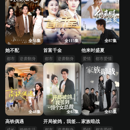
全56集
全115集
全87集
她不配
首富千金
他来时盛夏
都市
逆袭翻身
都市
逆袭翻身
爱情
都市爱情
马甲文
揭露阴谋
先婚后爱
全48集
全83集
全83集
高铁偶遇
开局被鸽，我签到领个女总裁
家族暗战
成长
婚姻生活
都市
逆袭翻身
爱情
都市爱情