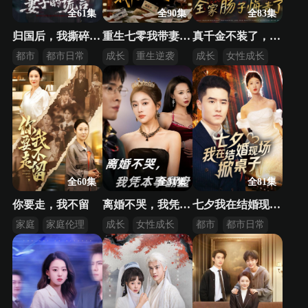
全61集
全90集
全83集
归国后，我撕碎妻子的谎言
重生七零我带妻儿逆袭人生
真千金不装了，全家肠子悔青了
都市
都市日常
成长
重生逆袭
成长
女性成长
隐藏大佬
年代亲情
重生
全60集
全31集
全81集
你要走，我不留
离婚不哭，我凭本事翻盘
七夕我在结婚现场掀桌子
家庭
家庭伦理
成长
女性成长
都市
都市日常
马甲文
真相大白
马甲文