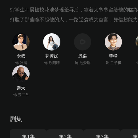
穷学生叶晨被校花池梦瑶羞辱后，靠着太爷爷留给他的临终
打脸了那些瞧不起他的人，一路逆袭成为首富，凭借超能
余戬
郭菁妮
浅柔
李峥
饰 叶晨
饰 欧阳晴
饰 池梦瑶
饰 卫子枫
秦天
饰 云二爷
剧集
第
1
集
第
2
集
第
3
集
第