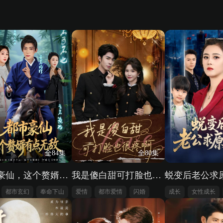
全84集
全80集
都市豪仙，这个赘婿有点无敌
我是傻白甜可打脸也很疼啊
蜕变后老公求
都市玄幻
奉命下山
爱情
都市爱情
闪婚
成长
女性成长