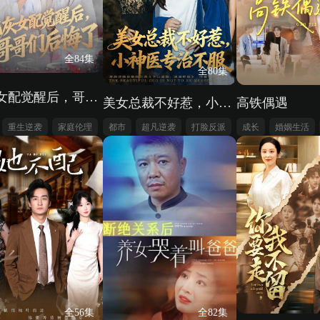
全84集
全80集
炮灰女配觉醒后，哥哥们后悔了
美女总裁不好惹，小神医专治不服
高铁偶遇
重生逆袭
家庭伦理
都市
超凡逆袭
打脸反派
成长
婚姻生活
全82集
全56集