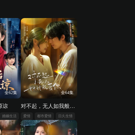
全62集
全64集
原谅
对不起，无人如我般爱你
婚姻生活
爱情
都市爱情
日久生情