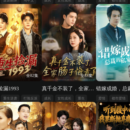
逆袭翻身
马甲文
成长
女性成长
虐渣
爱情
都市爱情
全82集
全83集
漏1993
真千金不装了，全家肠子悔青了
重生逆袭
打脸反派
成长
女性成长
重生
爱情
都市爱情