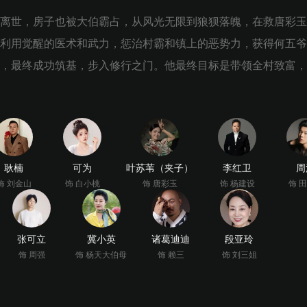
离世，房子也被大伯霸占，从风光无限到狼狈落魄，在救唐彩玉
利用觉醒的医术和武力，惩治村霸和镇上的恶势力，获得何五爷
，最终成功筑基，步入修行之门。他最终目标是带领全村致富，
耿楠
可为
叶苏苇（夹子）
李红卫
周
饰 刘金山
饰 白小桃
饰 唐彩玉
饰 杨建设
饰 
张可立
冀小英
诸葛迪迪
段亚玲
饰 周强
饰 杨天大伯母
饰 赖三
饰 刘三姐