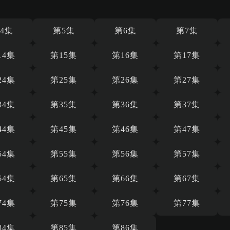
4
集
第
5
集
第
6
集
第
7
集
14
集
第
15
集
第
16
集
第
17
集
24
集
第
25
集
第
26
集
第
27
集
34
集
第
35
集
第
36
集
第
37
集
44
集
第
45
集
第
46
集
第
47
集
54
集
第
55
集
第
56
集
第
57
集
64
集
第
65
集
第
66
集
第
67
集
74
集
第
75
集
第
76
集
第
77
集
84
集
第
85
集
第
86
集