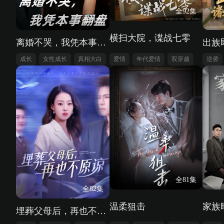
全92集
全31集
横扫大院，谍战七零
离婚不哭，我凭本事翻盘
爱情
年代爱情
双穿越
成长
女性成长
真相大白
逆袭
全81集
全82集
温柔狙击
家族
埋葬父母后，再也不原谅