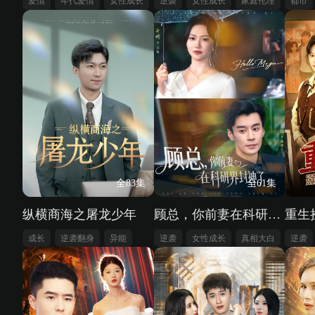
爱情
年代爱情
女性成长
逆袭
女性成长
家庭伦理
都市
全83集
全61集
纵横商海之屠龙少年
顾总，你前妻在科研界封神了
重生捡
成长
逆袭翻身
异能
逆袭
女性成长
真相大白
逆袭