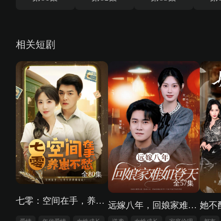
相关短剧
全80集
全57集
七零：空间在手，养崽不愁
远嫁八年，回娘家难如登天
她不