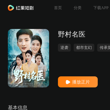
首页
分类
下载APP
野村名医
逆袭
都市玄幻
传承
播放正片
基本信息