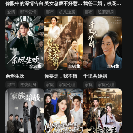
你眼中的深情告白
美女总裁不好惹，小神医专治不服
我爸二婚，校花妹妹助我走上人生巅峰
爱情
都市爱情
都市
超凡逆袭
都市
逆袭翻身
闪婚
打脸反派
预知未来
全50集
全60集
全64集
余烬生欢
你要走，我不留
千里共婵娟
都市
逆袭翻身
家庭
家庭伦理
家庭
家庭伦理
真相大白
马甲文
矛盾和解