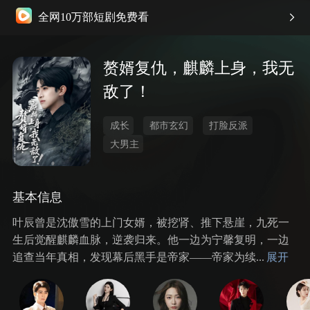
全网10万部短剧免费看
赘婿复仇，麒麟上身，我无
敌了！
成长
都市玄幻
打脸反派
大男主
基本信息
叶辰曾是沈傲雪的上门女婿，被挖肾、推下悬崖，九死一
生后觉醒麒麟血脉，逆袭归来。他一边为宁馨复明，一边
追查当年真相，发现幕后黑手是帝家——帝家为续
...
展开