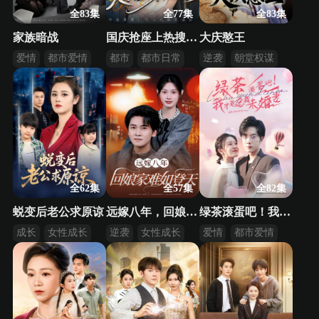
全83集
全77集
全83集
家族暗战
国庆抢座上热搜，大小姐的身份曝光了
大庆憨王
爱情
都市爱情
都市
都市日常
逆袭
朝堂权谋
日久生情
打脸反派
穿越
全62集
全57集
全82集
蜕变后老公求原谅
远嫁八年，回娘家难如登天
绿茶滚蛋吧！我才是总裁未婚妻
成长
女性成长
逆袭
女性成长
爱情
都市爱情
婚姻生活
家庭伦理
逆袭翻身