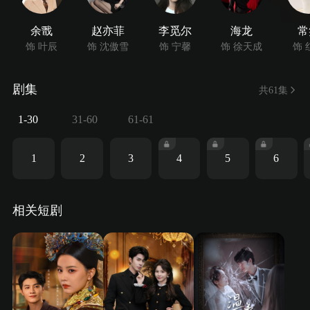
余戬
赵亦菲
李觅尔
海龙
常
饰 叶辰
饰 沈傲雪
饰 宁馨
饰 徐天成
饰 
剧集
共61集
1-30
31-60
61-61
1
2
3
4
5
6
相关短剧