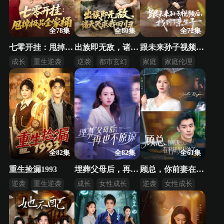
全78集
全80集
全72集
七零开挂：甩掉极品全家桶
出族即无敌，诸天哭求我回归
跟未来孙子视频后，找到了亲生子
成长
重生逆袭
逆袭
都市玄幻
家庭
家庭伦理
女性成长
强者回归
女性成长
全82集
全82集
全61集
重生捡漏1993
埋葬父母后，再也不原谅
顾总，你前妻在科研界封神了
逆袭
重生逆袭
成长
女性成长
逆袭
女性成长
打脸反派
隐藏大佬
真相大白