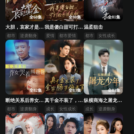
全60集
全80集
全81集
大胆，哀家才是真千金
我是傻白甜可打脸也很疼啊
温柔狙击
都市
逆袭翻身
爱情
都市爱情
都市
女性成长
打脸反派
闪婚
婚姻生活
全82集
全83集
全83集
断绝关系后养女哭着叫爸爸
真千金不装了，全家肠子悔青了
纵横商海之屠龙少年
都市
逆袭翻身
成长
女性成长
成长
逆袭翻身
打脸反派
重生
异能