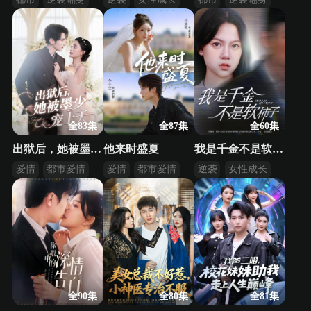
系统
家庭伦理
系统
全83集
全87集
全60集
出狱后，她被墨少宠上天
他来时盛夏
我是千金不是软柿子
爱情
都市爱情
爱情
都市爱情
逆袭
女性成长
日久生情
先婚后爱
揭露阴谋
全90集
全80集
全81集