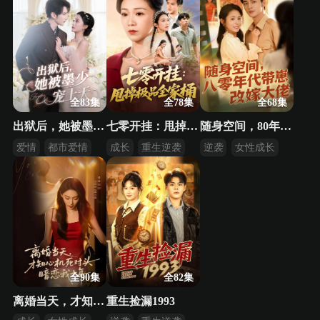
全83集
全78集
全68集
出狱后，她被墨少宠上天
七零开挂：甩掉极品全家桶
随身空间，80年代带崽改嫁大佬
爱情
都市爱情
成长
重生逆袭
逆袭
女性成长
日久生情
女性成长
重生
全90集
全82集
离婚当天，才知心机死对头暗恋我十年
重生捡漏1993