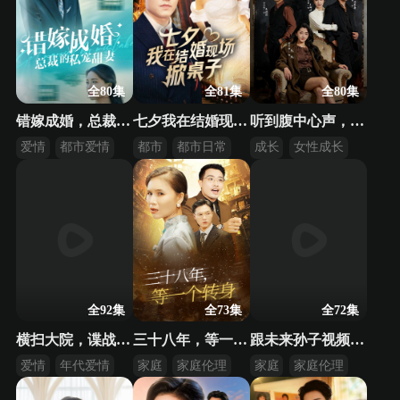
全80集
全81集
全80集
错嫁成婚，总裁的私宠甜妻
七夕我在结婚现场掀桌子
听到腹中心声，我果断抛弃腐朽婚姻
爱情
都市爱情
都市
都市日常
成长
女性成长
日久生情
马甲文
奇幻脑洞
全92集
全73集
全72集
横扫大院，谍战七零
三十八年，等一个转身
跟未来孙子视频后，找到了亲生子
爱情
年代爱情
家庭
家庭伦理
家庭
家庭伦理
双穿越
小人物
女性成长