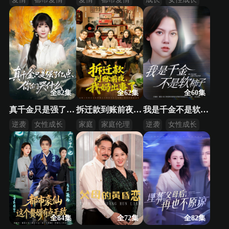
重生
先婚后爱
真相大白
全82集
全62集
全60集
真千金只是强了亿点，你们哭什么
拆迁款到账前夜，我妈出事了
我是千金不是软柿子
逆袭
女性成长
家庭
家庭伦理
逆袭
女性成长
玄学
揭露阴谋
揭露阴谋
全84集
全72集
全82集