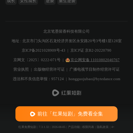
成长
女性成长
逆袭
重生逆袭
虐渣
打脸反派
北京笔墨留香科技有限公司
地址 : 北京市门头沟区石龙经济开发区永安路20号3号楼1层128室
京ICP备2021028909号-43
|
京ICP证 京B2-20220790
京网文〔2025〕0222-071号
|
京公网安备 11010802040767
营业执照
|
出版物经营许可证
|
广播电视节目制作经营许可证
违法和不良信息举报：957124
|
hongguojubao@bytedance.com
前往「红果短剧」免费看全集
红果免费短剧
7.3.1.32
2026-08-05
产品功能
权限列表
隐私政策
4+
|
|
|
|
|
|