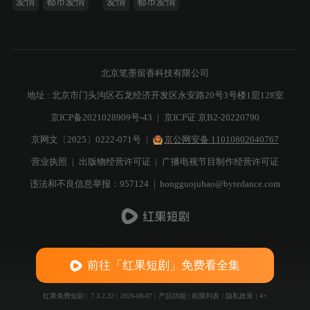
爱情
都市爱情
爱情
都市爱情
日久生情
日久生情
北京笔墨留香科技有限公司
地址 : 北京市门头沟区石龙经济开发区永安路20号3号楼1层128室
京ICP备2021028909号-43
|
京ICP证 京B2-20220790
京网文〔2025〕0222-071号
|
京公网安备 11010802040767
营业执照
|
出版物经营许可证
|
广播电视节目制作经营许可证
违法和不良信息举报：957124
|
hongguojubao@bytedance.com
前往「红果短剧」免费看全集
红果免费短剧
7.3.2.32
2026-08-07
产品功能
权限列表
隐私政策
4+
|
|
|
|
|
|