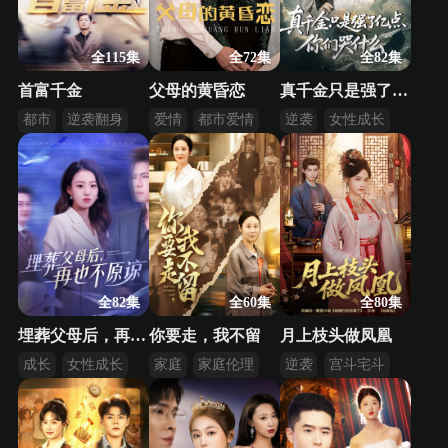
全115集
全72集
全82集
首富千金
父母的黄昏恋
真千金只是强了亿点，你们哭什么
都市
逆袭翻身
爱情
都市爱情
逆袭
女性成长
揭露阴谋
闪婚
玄学
全82集
全60集
全80集
埋葬父母后，再也不原谅
你要走，我不留
月上枝头做凤凰
成长
女性成长
家庭
家庭伦理
逆袭
宫斗宅斗
隐藏大佬
马甲文
女性成长