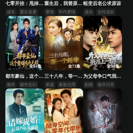
七零开挂：甩掉极品全家桶
重生后，我替原身逆天改命
蜕变后老公求原谅
成长
重生逆袭
爱情
年代爱情
成长
女性成长
女性成长
女性成长
婚姻生活
全84集
全73集
全80集
都市豪仙，这个赘婿有点无敌
三十八年，等一个转身
为父母争口气我压上一切
都市
都市玄幻
家庭
家庭伦理
剧情
都市日常
奉命下山
小人物
千术对决