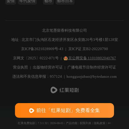
爱情
年代爱情
都市
都市日常
双穿越
隐藏大佬
北京笔墨留香科技有限公司
地址 : 北京市门头沟区石龙经济开发区永安路20号3号楼1层128室
京ICP备2021028909号-43
|
京ICP证 京B2-20220790
京网文〔2025〕0222-071号
|
京公网安备 11010802040767
营业执照
|
出版物经营许可证
|
广播电视节目制作经营许可证
违法和不良信息举报：957124
|
hongguojubao@bytedance.com
前往「红果短剧」免费看全集
红果免费短剧
7.3.1.32
2026-08-05
产品功能
权限列表
隐私政策
4+
|
|
|
|
|
|