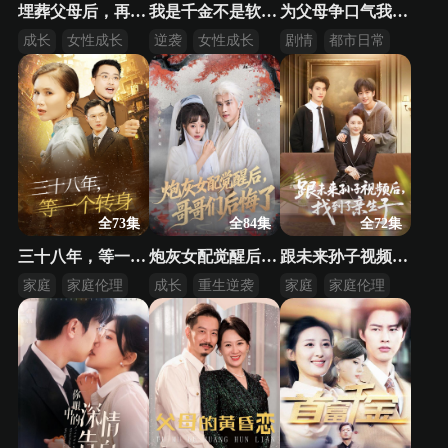
埋葬父母后，再也不原谅
我是千金不是软柿子
为父母争口气我压上一切
成长
女性成长
逆袭
女性成长
剧情
都市日常
隐藏大佬
揭露阴谋
千术对决
全73集
全84集
全72集
三十八年，等一个转身
炮灰女配觉醒后，哥哥们后悔了
跟未来孙子视频后，找到了亲生子
家庭
家庭伦理
成长
重生逆袭
家庭
家庭伦理
小人物
家庭伦理
女性成长