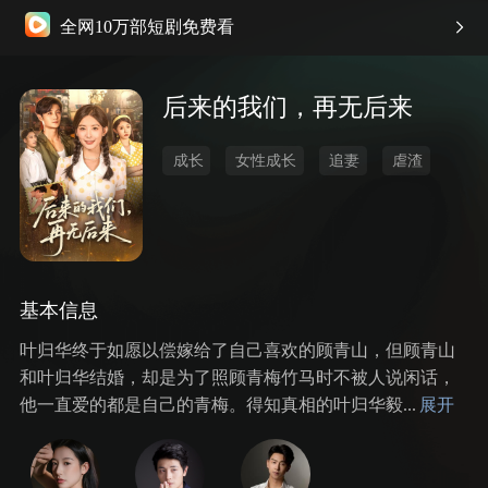
全网10万部短剧免费看
后来的我们，再无后来
成长
女性成长
追妻
虐渣
基本信息
叶归华终于如愿以偿嫁给了自己喜欢的顾青山，但顾青山
和叶归华结婚，却是为了照顾青梅竹马时不被人说闲话，
他一直爱的都是自己的青梅。得知真相的叶归华毅
...
展开