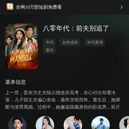
全网10万部短剧免费看
八零年代：前夫别追了
年代
女性成长
年代爱情
重生
基本信息
上一世，姜依为丈夫陆云骁放弃高考，全心付出却遭冷
落，儿子因丈夫偏心丧命，最终含恨而终。重生后，她果
断与渣男离婚。过程中，她邂逅隐藏身份的卧底男
...
展开