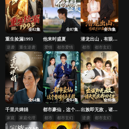
全82集
全87集
全78集
重生捡漏1993
他来时盛夏
潜龙出山，有眼不识金镶玉
逆袭
重生逆袭
爱情
都市爱情
都市
都市玄幻
打脸反派
先婚后爱
逆袭翻身
全64集
全84集
全80集
千里共婵娟
都市豪仙，这个赘婿有点无敌
出族即无敌，诸天哭求我回归
家庭
家庭伦理
都市
都市玄幻
逆袭
都市玄幻
矛盾和解
奉命下山
强者回归