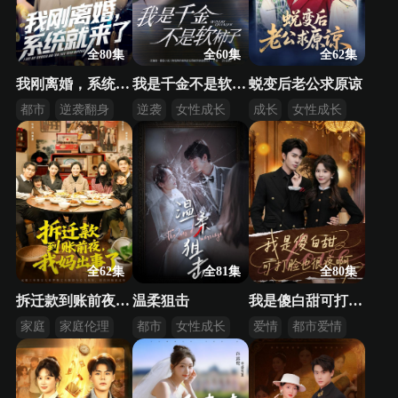
全80集
全60集
全62集
我刚离婚，系统就来了
我是千金不是软柿子
蜕变后老公求原谅
都市
逆袭翻身
逆袭
女性成长
成长
女性成长
系统
揭露阴谋
婚姻生活
全62集
全81集
全80集
拆迁款到账前夜，我妈出事了
温柔狙击
我是傻白甜可打脸也很疼啊
家庭
家庭伦理
都市
女性成长
爱情
都市爱情
揭露阴谋
婚姻生活
闪婚