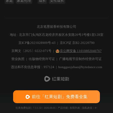
家庭
家庭伦理
成长
女性成长
矛盾和解
隐藏大佬
北京笔墨留香科技有限公司
地址 : 北京市门头沟区石龙经济开发区永安路20号3号楼1层128室
京ICP备2021028909号-43
|
京ICP证 京B2-20220790
京网文〔2025〕0222-071号
|
京公网安备 11010802040767
营业执照
|
出版物经营许可证
|
广播电视节目制作经营许可证
违法和不良信息举报：957124
|
hongguojubao@bytedance.com
前往「红果短剧」免费看全集
红果免费短剧
7.3.1.32
2026-08-05
产品功能
权限列表
隐私政策
4+
|
|
|
|
|
|