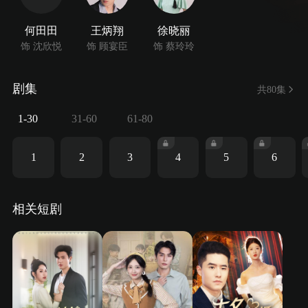
何田田
王炳翔
徐晓丽
饰 沈欣悦
饰 顾宴臣
饰 蔡玲玲
剧集
共80集
1-30
31-60
61-80
1
2
3
4
5
6
相关短剧