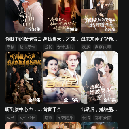
全90集
全90集
全72集
你眼中的深情告白
离婚当天，才知心机死对头暗恋我十年
跟未来孙子视频后，找到了亲生子
爱情
都市爱情
成长
女性成长
家庭
家庭伦理
闪婚
虐渣
女性成长
全80集
全115集
全83集
听到腹中心声，我果断抛弃腐朽婚姻
首富千金
出狱后，她被墨少宠上天
成长
女性成长
都市
逆袭翻身
爱情
都市爱情
奇幻脑洞
揭露阴谋
日久生情