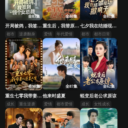
全83集
全80集
全81集
开局被鸽，我签到领个女总裁
重生后，我替原身逆天改命
七夕我在结婚现场掀桌子
都市
逆袭翻身
爱情
年代爱情
都市
都市日常
系统
女性成长
马甲文
全90集
全87集
全62集
重生七零我带妻儿逆袭人生
他来时盛夏
蜕变后老公求原谅
成长
重生逆袭
爱情
都市爱情
成长
女性成长
年代亲情
先婚后爱
婚姻生活