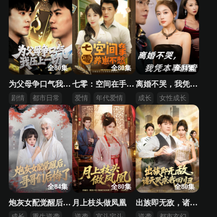
全80集
全80集
全31集
为父母争口气我压上一切
七零：空间在手，养崽不愁
离婚不哭，我凭本事翻盘
剧情
都市日常
爱情
年代爱情
成长
女性成长
千术对决
女性成长
真相大白
全84集
全80集
全80集
炮灰女配觉醒后，哥哥们后悔了
月上枝头做凤凰
出族即无敌，诸天哭求我回归
成长
重生逆袭
逆袭
宫斗宅斗
逆袭
都市玄幻