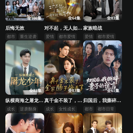
全100集
全64集
全83集
后悔无效
对不起，无人如我般爱你
家族暗战
都市
重生逆袭
爱情
都市爱情
爱情
都市爱情
揭露阴谋
日久生情
日久生情
全83集
全83集
全61集
纵横商海之屠龙少年
真千金不装了，全家肠子悔青了
归国后，我撕碎妻子的谎言
成长
逆袭翻身
成长
女性成长
都市
都市日常
异能
重生
隐藏大佬