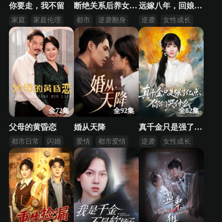
你要走，我不留
断绝关系后养女哭着叫爸爸
远嫁八年，回娘家难如登天
家庭
家庭伦理
都市
逆袭翻身
逆袭
女性成长
马甲文
打脸反派
家庭伦理
全72集
全92集
全82集
父母的黄昏恋
婚从天降
真千金只是强了亿点，你们哭什么
都市日常
闪婚
爱情
都市爱情
逆袭
女性成长
马甲
日久生情
玄学