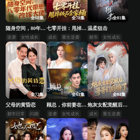
全68集
全78集
全81集
随身空间，80年代带崽改嫁大佬
七零开挂：甩掉极品全家桶
温柔狙击
逆袭
女性成长
成长
重生逆袭
都市
女性成长
重生
女性成长
婚姻生活
全72集
全61集
全84集
父母的黄昏恋
顾总，你前妻在科研界封神了
炮灰女配觉醒后，哥哥们后悔了
都市日常
闪婚
逆袭
女性成长
成长
重生逆袭
马甲
真相大白
家庭伦理