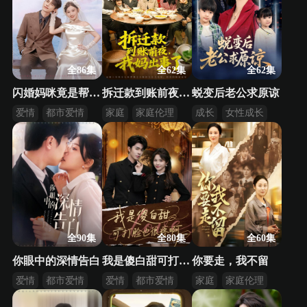
全86集
全62集
全62集
闪婚妈咪竟是帮派团宠
拆迁款到账前夜，我妈出事了
蜕变后老公求原谅
爱情
都市爱情
家庭
家庭伦理
成长
女性成长
萌宝助攻
揭露阴谋
婚姻生活
全90集
全80集
全60集
你眼中的深情告白
我是傻白甜可打脸也很疼啊
你要走，我不留
爱情
都市爱情
爱情
都市爱情
家庭
家庭伦理
闪婚
闪婚
马甲文