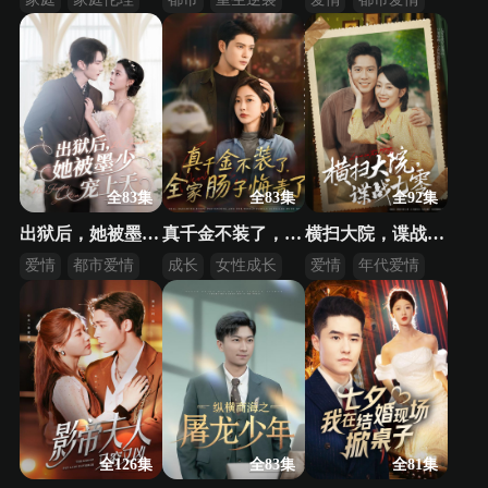
小人物
揭露阴谋
日久生情
全83集
全83集
全92集
出狱后，她被墨少宠上天
真千金不装了，全家肠子悔青了
横扫大院，谍战七零
爱情
都市爱情
成长
女性成长
爱情
年代爱情
日久生情
重生
双穿越
全126集
全83集
全81集