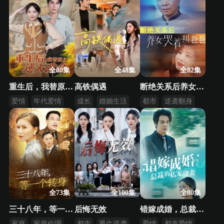
全80集
全48集
全82集
重生后，我替原身逆天改命
高铁偶遇
断绝关系后养女哭着叫爸爸
爱情
年代爱情
成长
婚姻生活
都市
逆袭翻身
女性成长
虐渣
打脸反派
全73集
全100集
全80集
三十八年，等一个转身
后悔无效
错嫁成婚，总裁的私宠甜妻
家庭
家庭伦理
都市
重生逆袭
爱情
都市爱情