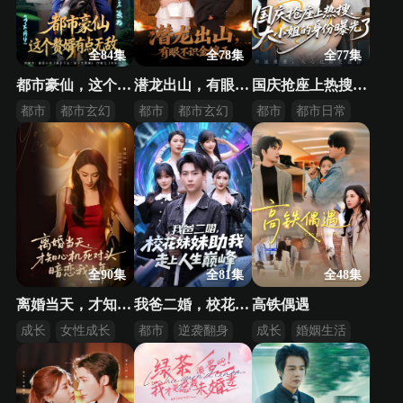
全84集
全78集
全77集
都市豪仙，这个赘婿有点无敌
潜龙出山，有眼不识金镶玉
国庆抢座上热搜，大小姐的身份曝光了
都市
都市玄幻
都市
都市玄幻
都市
都市日常
奉命下山
逆袭翻身
打脸反派
全90集
全81集
全48集
离婚当天，才知心机死对头暗恋我十年
我爸二婚，校花妹妹助我走上人生巅峰
高铁偶遇
成长
女性成长
都市
逆袭翻身
成长
婚姻生活
虐渣
预知未来
虐渣