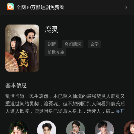
全网10万部短剧免费看
鹿灵
剧情
奇幻脑洞
玄学
前世今生
基本信息
乱世当道，民生哀怨，本已踏入仙境的最强契灵人鹿灵又
重返世间结灵契，渡冤魂。但不想刚回到人间看到鹿氏后
人遭人欺凌，鹿灵附身已逝后人身上，活死人，破
...
展开