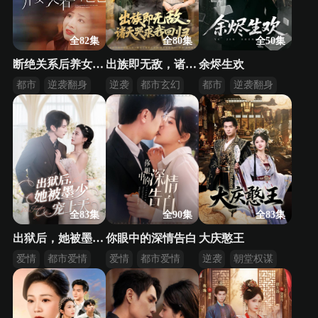
全82集
全80集
全50集
断绝关系后养女哭着叫爸爸
出族即无敌，诸天哭求我回归
余烬生欢
都市
逆袭翻身
逆袭
都市玄幻
都市
逆袭翻身
打脸反派
强者回归
真相大白
全83集
全90集
全83集
出狱后，她被墨少宠上天
你眼中的深情告白
大庆憨王
爱情
都市爱情
爱情
都市爱情
逆袭
朝堂权谋
日久生情
闪婚
穿越