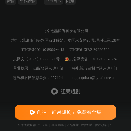
爱情
年代爱情
都市日常
闪婚
女性成长
马甲
北京笔墨留香科技有限公司
地址 : 北京市门头沟区石龙经济开发区永安路20号3号楼1层128室
京ICP备2021028909号-43
|
京ICP证 京B2-20220790
京网文〔2025〕0222-071号
|
京公网安备 11010802040767
营业执照
|
出版物经营许可证
|
广播电视节目制作经营许可证
违法和不良信息举报：957124
|
hongguojubao@bytedance.com
前往「红果短剧」免费看全集
红果免费短剧
7.3.2.32
2026-08-07
产品功能
权限列表
隐私政策
4+
|
|
|
|
|
|