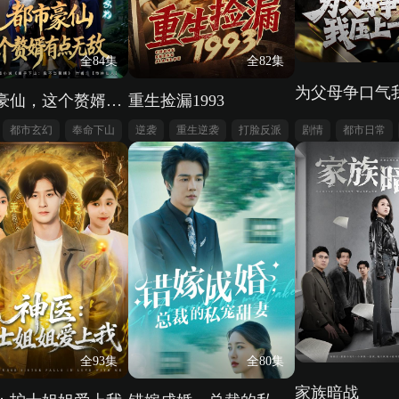
全84集
全82集
都市豪仙，这个赘婿有点无敌
重生捡漏1993
剧情
都市日常
都市玄幻
奉命下山
逆袭
重生逆袭
打脸反派
全93集
全80集
家族暗战