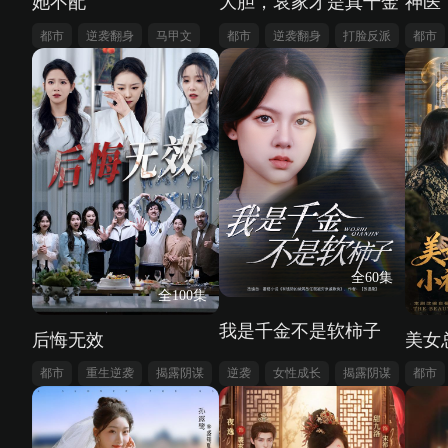
她不配
大胆，哀家才是真千金
神医
都市
逆袭翻身
马甲文
都市
逆袭翻身
打脸反派
都市
全60集
全100集
我是千金不是软柿子
后悔无效
逆袭
女性成长
揭露阴谋
都市
重生逆袭
揭露阴谋
都市