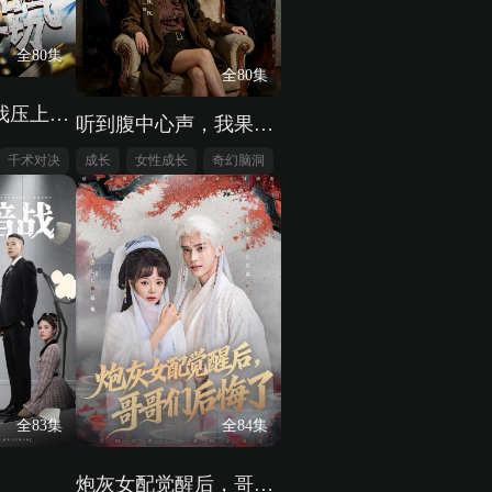
全80集
全80集
为父母争口气我压上一切
听到腹中心声，我果断抛弃腐朽婚姻
千术对决
成长
女性成长
奇幻脑洞
全83集
全84集
炮灰女配觉醒后，哥哥们后悔了