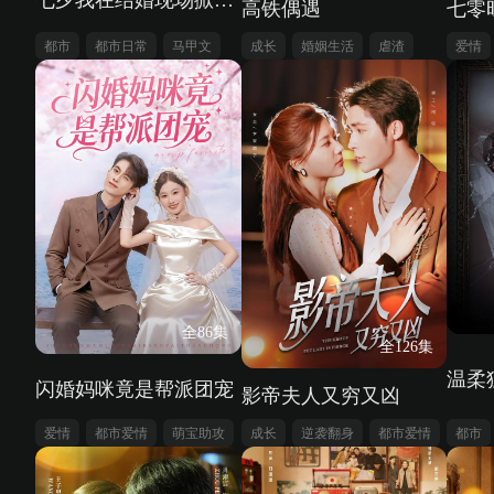
高铁偶遇
七零
都市
都市日常
马甲文
成长
婚姻生活
虐渣
爱情
全86集
全126集
温柔
闪婚妈咪竟是帮派团宠
影帝夫人又穷又凶
爱情
都市爱情
萌宝助攻
成长
逆袭翻身
都市爱情
都市