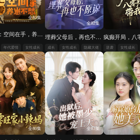
全80集
全82集
七零：空间在手，养崽不愁
埋葬父母后，再也不原谅
年代爱情
女性成长
成长
女性成长
隐藏大佬
逆袭
女性成长
全80集
全83集