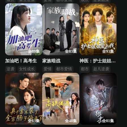
女性成长
闪婚
异能
全89集
全83集
全93集
加油吧！高考生
家族暗战
神医：护士姐姐爱上我
逆袭
女性成长
爱情
都市爱情
都市
超凡逆袭
家庭伦理
日久生情
打脸反派
全83集
全48集
全81集