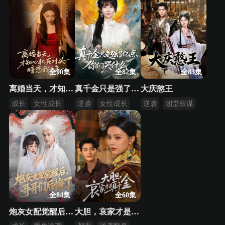
全90集
全82集
全83集
离婚当天，才知心机死对头暗恋我十年
真千金只是强了亿点，你们哭什么
大庆憨王
成长
女性成长
逆袭
女性成长
逆袭
朝堂权谋
虐渣
玄学
穿越
全84集
全60集
炮灰女配觉醒后，哥哥们后悔了
大胆，哀家才是真千金