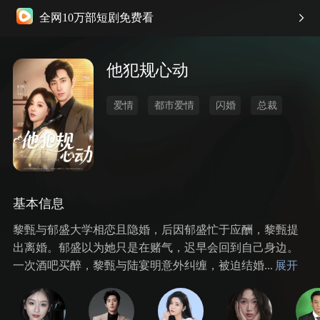
全网10万部短剧免费看
他犯规心动
爱情
都市爱情
闪婚
总裁
基本信息
黎甄与郁盛大学相恋且隐婚，后因郁盛忙于应酬，黎甄提
出离婚。郁盛以为她只是在赌气，迟早会回到自己身边。
一次酒吧买醉，黎甄与陆宴明意外纠缠，被迫结婚
...
展开