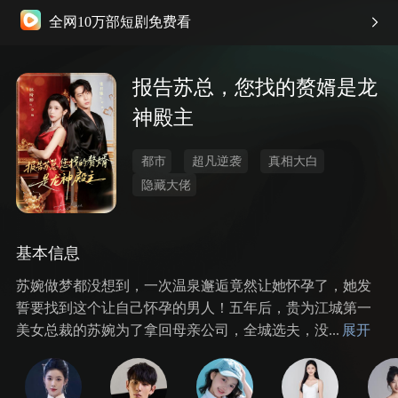
全网10万部短剧免费看
报告苏总，您找的赘婿是龙
神殿主
都市
超凡逆袭
真相大白
隐藏大佬
基本信息
苏婉做梦都没想到，一次温泉邂逅竟然让她怀孕了，她发
誓要找到这个让自己怀孕的男人！五年后，贵为江城第一
美女总裁的苏婉为了拿回母亲公司，全城选夫，没
...
展开