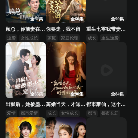
全61集
全60集
全90集
顾总，你前妻在科研界封神了
你要走，我不留
重生七零我带妻儿逆袭人生
逆袭
女性成长
家庭
家庭伦理
成长
重生逆袭
真相大白
马甲文
年代亲情
全83集
全90集
全84集
出狱后，她被墨少宠上天
离婚当天，才知心机死对头暗恋我十年
都市豪仙，这个赘婿有点无敌
爱情
都市爱情
成长
女性成长
都市
都市玄幻
日久生情
虐渣
奉命下山