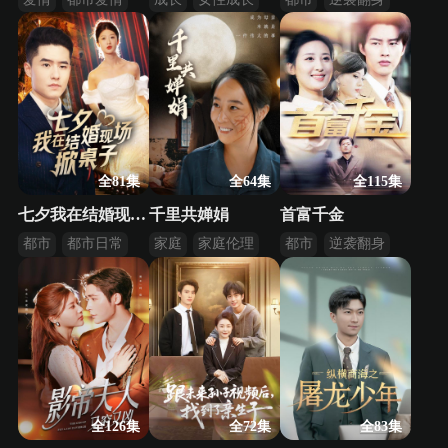
日久生情
奇幻脑洞
打脸反派
全81集
全64集
全115集
七夕我在结婚现场掀桌子
千里共婵娟
首富千金
都市
都市日常
家庭
家庭伦理
都市
逆袭翻身
马甲文
矛盾和解
揭露阴谋
全126集
全72集
全83集