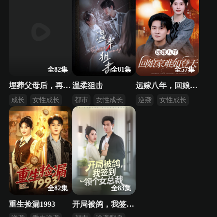
全82集
全81集
全57集
埋葬父母后，再也不原谅
温柔狙击
远嫁八年，回娘家难如登天
成长
女性成长
都市
女性成长
逆袭
女性成长
隐藏大佬
婚姻生活
家庭伦理
全82集
全83集
重生捡漏1993
开局被鸽，我签到领个女总裁