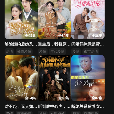
全95集
全80集
全86集
解除婚约后她又美又飒
重生后，我替原身逆天改命
闪婚妈咪竟是帮派团宠
爱情
都市爱情
爱情
年代爱情
爱情
都市爱情
重生
女性成长
萌宝助攻
全64集
全80集
全82集
对不起，无人如我般爱你
听到腹中心声，我果断抛弃腐朽婚姻
断绝关系后养女哭着叫爸爸
爱情
都市爱情
成长
女性成长
都市
逆袭翻身