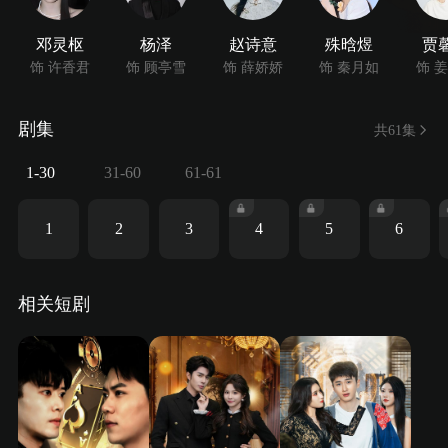
邓灵枢
杨泽
赵诗意
殊晗煜
贾
饰 许香君
饰 顾亭雪
饰 薛娇娇
饰 秦月如
饰 
剧集
共61集
1-30
31-60
61-61
1
2
3
4
5
6
相关短剧