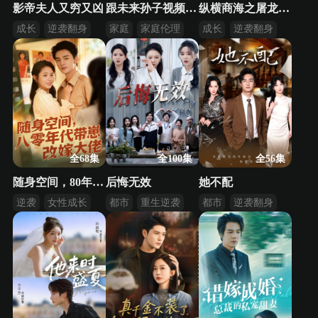
影帝夫人又穷又凶
跟未来孙子视频后，找到了亲生子
纵横商海之屠龙少年
成长
逆袭翻身
家庭
家庭伦理
成长
逆袭翻身
都市爱情
女性成长
异能
全68集
全100集
全56集
随身空间，80年代带崽改嫁大佬
后悔无效
她不配
逆袭
女性成长
都市
重生逆袭
都市
逆袭翻身
重生
揭露阴谋
马甲文