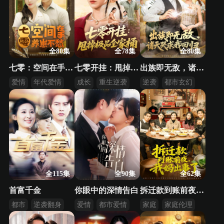
全80集
全78集
全80集
七零：空间在手，养崽不愁
七零开挂：甩掉极品全家桶
出族即无敌，诸天哭求我回归
爱情
年代爱情
成长
重生逆袭
逆袭
都市玄幻
女性成长
女性成长
强者回归
全115集
全90集
全62集
首富千金
你眼中的深情告白
拆迁款到账前夜，我妈出事了
都市
逆袭翻身
爱情
都市爱情
家庭
家庭伦理
揭露阴谋
闪婚
揭露阴谋