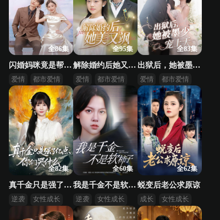
全86集
全95集
全83集
闪婚妈咪竟是帮派团宠
解除婚约后她又美又飒
出狱后，她被墨少宠上天
爱情
都市爱情
爱情
都市爱情
爱情
都市爱情
萌宝助攻
重生
日久生情
全82集
全60集
全62集
真千金只是强了亿点，你们哭什么
我是千金不是软柿子
蜕变后老公求原谅
逆袭
女性成长
逆袭
女性成长
成长
女性成长
玄学
揭露阴谋
婚姻生活