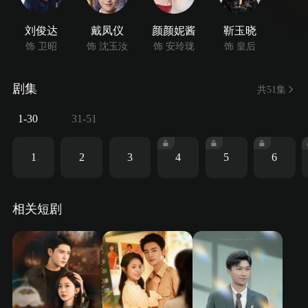
刘俊达
戴凤仪
颜颜妮酱
靳玉晓
饰 卫昭
饰 沈玉汝
饰 安玲珑
饰 皇后
剧集
共51集
1-30
31-51
1
2
3
4
5
6
相关短剧