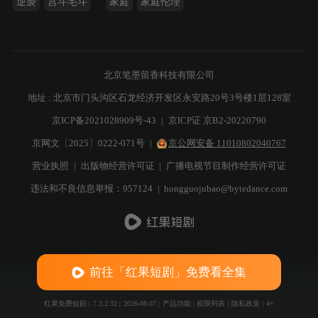
逆袭
宫斗宅斗
家庭
家庭伦理
女性成长
小人物
北京笔墨留香科技有限公司
地址 : 北京市门头沟区石龙经济开发区永安路20号3号楼1层128室
京ICP备2021028909号-43
|
京ICP证 京B2-20220790
京网文〔2025〕0222-071号
|
京公网安备 11010802040767
营业执照
|
出版物经营许可证
|
广播电视节目制作经营许可证
违法和不良信息举报：957124
|
hongguojubao@bytedance.com
前往「红果短剧」免费看全集
红果免费短剧
7.3.2.32
2026-08-07
产品功能
权限列表
隐私政策
4+
|
|
|
|
|
|