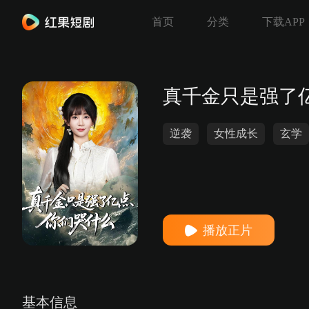
首页
分类
下载APP
真千金只是强了
逆袭
女性成长
玄学
播放正片
基本信息