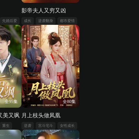
影帝夫人又穷又凶
先婚后爱
成长
逆袭翻身
都市爱情
全95集
全80集
又美又飒
月上枝头做凤凰
重生
逆袭
宫斗宅斗
女性成长