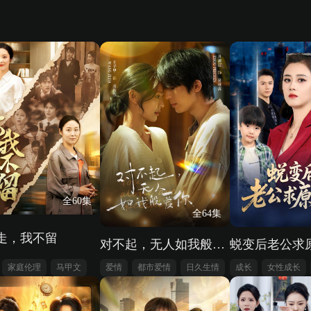
全60集
全64集
走，我不留
蜕变后老公求
对不起，无人如我般爱你
成长
女性成长
家庭伦理
马甲文
爱情
都市爱情
日久生情