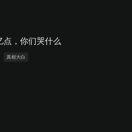
亿点，你们哭什么
真相大白