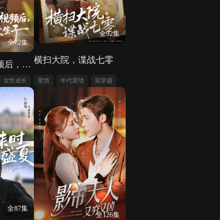
全92集
全72集
横扫大院，谍战七零
跟未来孙子视频后，找到了亲生子
爱情
年代爱情
双穿越
女性成长
全87集
全126集