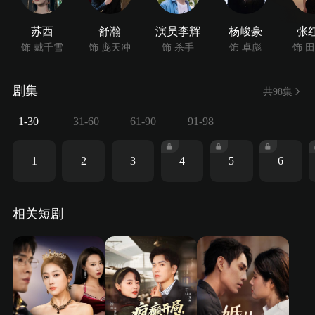
苏西
舒瀚
演员李辉
杨峻豪
张
饰 戴千雪
饰 庞天冲
饰 杀手
饰 卓彪
饰 
剧集
共98集
1-30
31-60
61-90
91-98
1
2
3
4
5
6
相关短剧