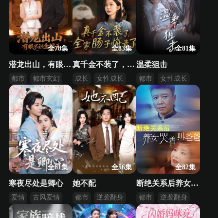
全78集
全83集
全81集
潜龙出山，有眼不识金镶玉
真千金不装了，全家肠子悔青了
温柔狙击
都市
都市玄幻
成长
女性成长
都市
女性成长
逆袭翻身
重生
婚姻生活
全81集
全56集
全82集
寒夜尽处是卿心
她不配
断绝关系后养女哭着叫爸爸
爱情
古风爱情
都市
逆袭翻身
都市
逆袭翻身
逆袭翻身
马甲文
打脸反派