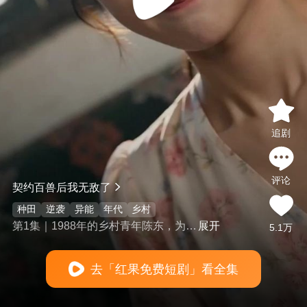
追剧
评论
契约百兽后我无敌了
种田
逆袭
异能
年代
乡村
第1集｜1988年的乡村青年陈东，为人
展开
5.1万
踏实肯干，为偿还兄长遗留债务，独
自扛起家庭重担。一次进山劳作，他
去「红果免费短剧」看全集
意外解锁山林天赋，可与山中鸟兽和
睦相伴。凭借这份特殊能力，陈东合