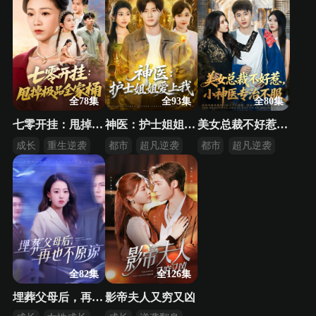
全78集
全93集
全80集
七零开挂：甩掉极品全家桶
神医：护士姐姐爱上我
美女总裁不好惹，小神医专治不服
成长
重生逆袭
都市
超凡逆袭
都市
超凡逆袭
女性成长
打脸反派
打脸反派
全82集
全126集
埋葬父母后，再也不原谅
影帝夫人又穷又凶