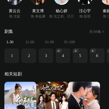
黄云云
黄文博
杨心妍
汪心宇
秦
饰 沈诺
饰 单临渊
饰 沈之初、只只
饰 段瑶
饰 
剧集
共100集
1-30
31-60
61-90
91-100
1
2
3
4
5
6
相关短剧