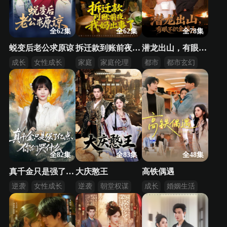
全62集
全62集
全78集
蜕变后老公求原谅
拆迁款到账前夜，我妈出事了
潜龙出山，有眼不识金镶玉
成长
女性成长
家庭
家庭伦理
都市
都市玄幻
婚姻生活
揭露阴谋
逆袭翻身
全82集
全83集
全48集
真千金只是强了亿点，你们哭什么
大庆憨王
高铁偶遇
逆袭
女性成长
逆袭
朝堂权谋
成长
婚姻生活
玄学
穿越
虐渣