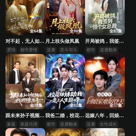
全64集
全80集
全83集
对不起，无人如我般爱你
月上枝头做凤凰
开局被鸽，我签到领个女总裁
爱情
都市爱情
逆袭
宫斗宅斗
都市
逆袭翻身
日久生情
女性成长
系统
全72集
全81集
全57集
跟未来孙子视频后，找到了亲生子
我爸二婚，校花妹妹助我走上人生巅峰
远嫁八年，回娘家难如登天
家庭
家庭伦理
都市
逆袭翻身
逆袭
女性成长
女性成长
预知未来
家庭伦理