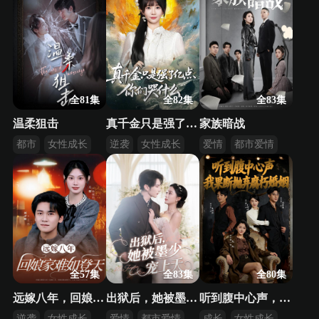
全81集
全82集
全83集
温柔狙击
真千金只是强了亿点，你们哭什么
家族暗战
都市
女性成长
逆袭
女性成长
爱情
都市爱情
婚姻生活
玄学
日久生情
全57集
全83集
全80集
远嫁八年，回娘家难如登天
出狱后，她被墨少宠上天
听到腹中心声，我果断抛弃腐朽婚姻
逆袭
女性成长
爱情
都市爱情
成长
女性成长