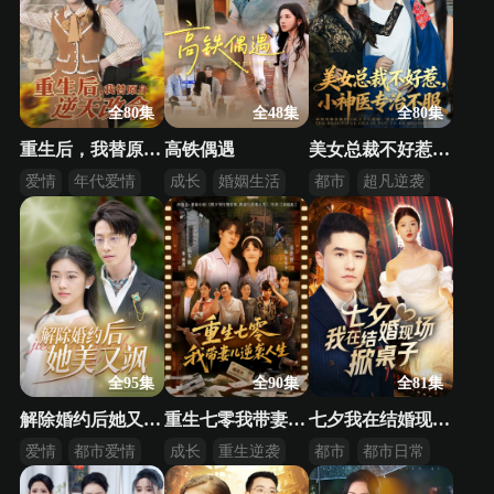
全80集
全48集
全80集
重生后，我替原身逆天改命
高铁偶遇
美女总裁不好惹，小神医专治不服
爱情
年代爱情
成长
婚姻生活
都市
超凡逆袭
女性成长
虐渣
打脸反派
全95集
全90集
全81集
解除婚约后她又美又飒
重生七零我带妻儿逆袭人生
七夕我在结婚现场掀桌子
爱情
都市爱情
成长
重生逆袭
都市
都市日常
重生
年代亲情
马甲文