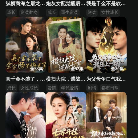
纵横商海之屠龙少年
炮灰女配觉醒后，哥哥们后悔了
我是千金不是软柿子
成长
逆袭翻身
成长
重生逆袭
逆袭
女性成长
异能
家庭伦理
揭露阴谋
全83集
全92集
全80集
真千金不装了，全家肠子悔青了
横扫大院，谍战七零
为父母争口气我压上一切
成长
女性成长
爱情
年代爱情
剧情
都市日常
重生
双穿越
千术对决