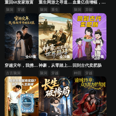
重回60发家致富
重生网游之寻道问仙
血量亿倍增幅，被当成废物异能
脑洞
穿越
脑洞
重生
脑洞
异能
系统
逆袭
逆袭
全69集
全70集
全157集
穿越灾年，我携超市带娘家逆袭
神豪，从零踏上世界巅峰
回到古代卖肥肠
古言脑洞
脑洞
穿越
种田
穿越
玄幻言情
逆袭
系统
逆袭