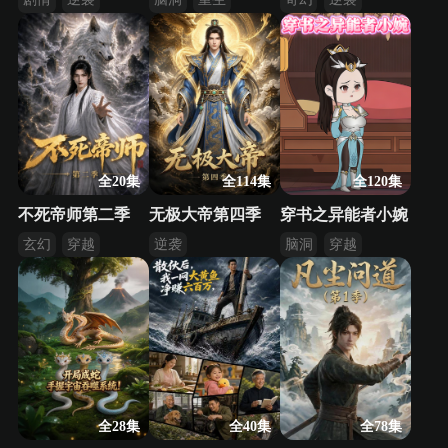
乡村
系统
战斗
全20集
全114集
全120集
不死帝师第二季
无极大帝第四季
穿书之异能者小婉
玄幻
穿越
逆袭
脑洞
穿越
系统
系统
全28集
全40集
全78集