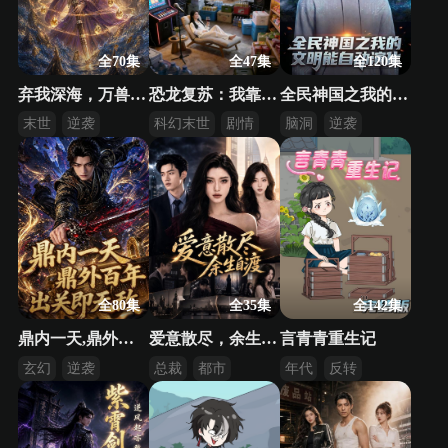
全70集
全47集
全120集
弃我深海，万兽来朝
恐龙复苏：我靠溶洞躲末日
全民神国之我的文明能自动演化
末世
逆袭
科幻末世
剧情
脑洞
逆袭
反转
异能
全80集
全35集
全142集
鼎内一天,鼎外百年,出关即无敌
爱意散尽，余生自渡
言青青重生记
玄幻
逆袭
总裁
都市
年代
反转
修真
逆袭