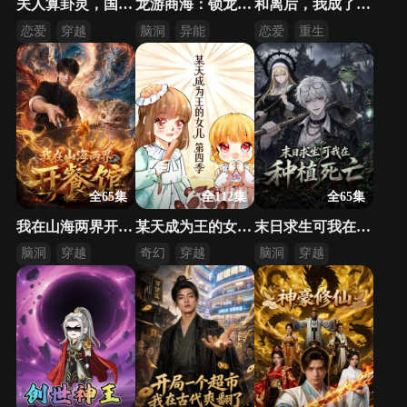
夫人算卦灵，国公爷请排号
龙游商海：锁龙井的秘密
和离后，我成了王爷的心尖宠
恋爱
穿越
脑洞
异能
恋爱
重生
古代
逆袭
架空
全65集
全112集
全65集
我在山海两界开餐馆
某天成为王的女儿 第四季
末日求生可我在种植死亡
脑洞
穿越
奇幻
穿越
脑洞
穿越
逆袭
求生