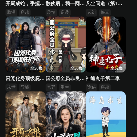
开局成蛇，手握宇宙吞噬系统
散伙后，我一网大黄鱼净赚六百万！
凡尘问道（第1季）
脑洞
穿越
剧情
逆袭
玄幻
修真
系统
都市
逆袭
全50集
全50集
全32集
囚笼化身顶级庇护所
国公府全员非良善 第1季
神通丸子第二季
末世
异能
宫廷
重生
诡秘
穿越
囤物资
逆袭
异能