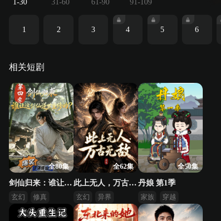
1-30
31-60
61-90
91-109
1
2
3
4
5
6
相关短剧
全80集
全62集
全50集
剑仙归来：谁让这剑仙逆世重修的？第四季
此上无人，万古无敌
丹娘 第1季
玄幻
修真
玄幻
异界
家族
穿越
异界
逆袭