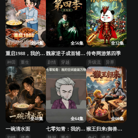
全64集
全56集
全32集
重启1988，我的时代从摆摊开始
魏家逆子成首辅第四季：春袍篇
传奇网游第四季
种田
重生
剧情
穿越
升级流
异界
年代
逆袭
脑洞
全48集
全64集
全69集
一碗清水面
七零知青：我的空间能装万物
猴王归来(御兽：我有一个简化系统)
剧情
逆袭
脑洞
重生
奇幻
逆袭