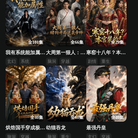
全101集
全66集
全29集
我有系统能加属性第2季
大周第一狠人：赌狗开局逆袭帝师
寒窑十八年？本宫装的！
玄幻
系统
脑洞
穿越
剧情
重生
修真
逆袭
逆袭
全40集
全60集
全40集
烘焙国手穿成极品村姑靠现代甜品拿捏古代胃
幼猫吞龙
最强丹皇
脑洞
穿越
脑洞
重生
玄幻
穿越