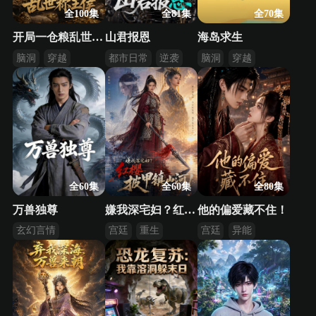
全100集
全81集
全70集
开局一仓粮乱世称王侯
山君报恩
海岛求生
脑洞
穿越
都市日常
逆袭
脑洞
穿越
逆袭
乡村
求生
全60集
全60集
全80集
万兽独尊
嫌我深宅妇？红缨披甲镇山河！
他的偏爱藏不住！
玄幻言情
宫廷
重生
宫廷
异能
传统玄幻
逆袭
逆袭
东方仙侠