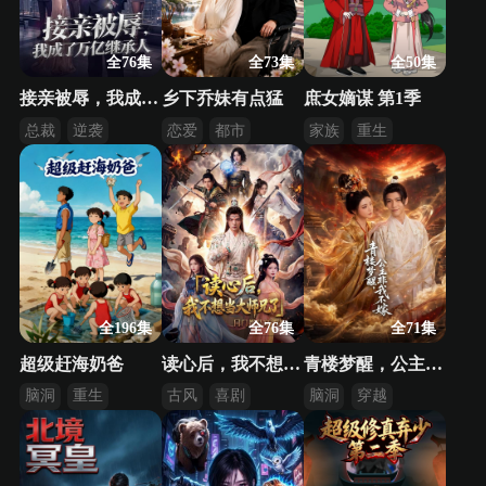
全76集
全73集
全50集
接亲被辱，我成了万亿继承人
乡下乔妹有点猛
庶女嫡谋 第1季
总裁
逆袭
恋爱
都市
家族
重生
都市
豪门
古代
全196集
全76集
全71集
超级赶海奶爸
读心后，我不想当大师兄了
青楼梦醒，公主非我不嫁
脑洞
重生
古风
喜剧
脑洞
穿越
逆袭
逆袭
系统