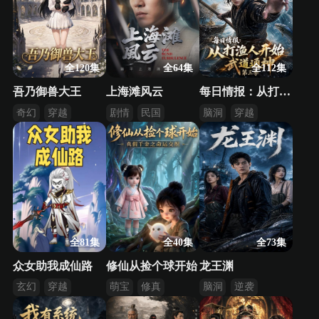
全120集
全64集
全112集
吾乃御兽大王
上海滩风云
每日情报：从打渔人开始武道通神第三季
奇幻
穿越
剧情
民国
脑洞
穿越
系统
系统
全81集
全40集
全73集
众女助我成仙路
修仙从捡个球开始
龙王渊
玄幻
穿越
萌宝
修真
脑洞
逆袭
系统
逆袭
都市