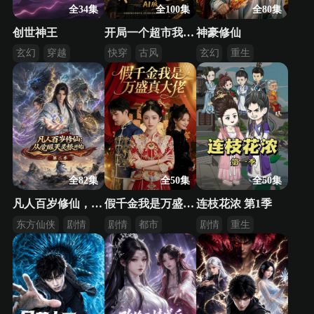
全34集
全100集
全80集
创世神王
开局一个超市我在古代爽翻了AI版
神豪修仙
玄幻
穿越
快穿
古风
玄幻
重生
异界
逆袭
系统
全82集
全50集
全50集
凡人百岁修仙，从觉醒天灵根开始第二季
假千金我是万盛真大佬
连枝花浓 第1季
东方仙侠
剧情
剧情
都市
剧情
重生
逆袭
古代