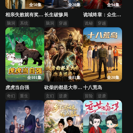
全50集
全20集
全94集
相亲失败就有奖励？我走上人生巅峰
长生破惨局
诡域终章：众生愿力护龙国
脑洞
系统
脑洞
穿越
诡秘
穿越
逆袭
逆袭
异能
全101集
全81集
全20集
虎虎当自强
砍柴的都是大帝，你来退婚？
十八荒岛
奇幻
重生
玄幻
逆袭
冒险
逆袭
异界
系统