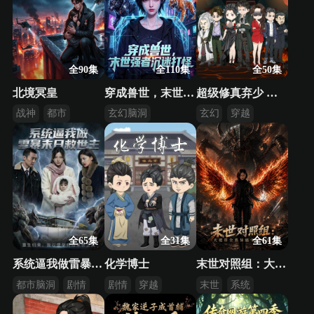
全90集
全110集
全50集
北境冥皇
穿成兽世，末世强者沉迷打怪
超级修真弃少 第2季
战神
都市
玄幻脑洞
玄幻
穿越
豪门
都市高武
逆袭
都市
全65集
全31集
全61集
系统逼我做雷暴末日救世主
化学博士
末世对照组：大佬带全系异能守护大夏
都市脑洞
剧情
剧情
穿越
末世
系统
反转
逆袭
异能