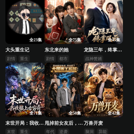
全23集
全75集
全45集
大头重生记
东北来的她
龙隐三年，终掌风云
剧情
重生
剧情
都市
战神赘婿
逆袭
豪门
都市日常
男频衍生
全71集
全50集
全42集
末世开局：我收服上古穷奇
甩掉前女友后，我觉醒了大国重工系统传奇
万兽开麦
末世
重生
年代
逆袭
脑洞
异能