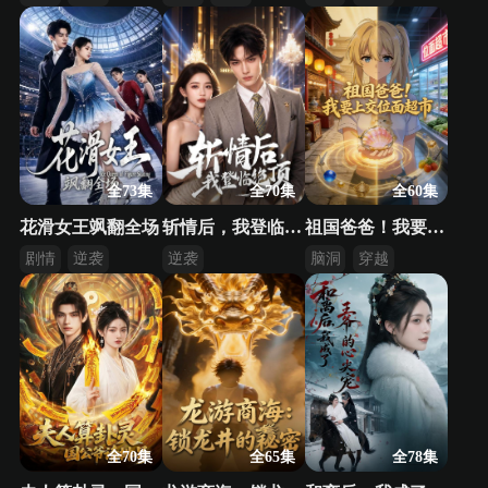
异能
反转
逆袭
全73集
全70集
全60集
花滑女王飒翻全场
斩情后，我登临绝顶
祖国爸爸！我要上交位面超市！
剧情
逆袭
逆袭
脑洞
穿越
都市
系统
全70集
全65集
全78集