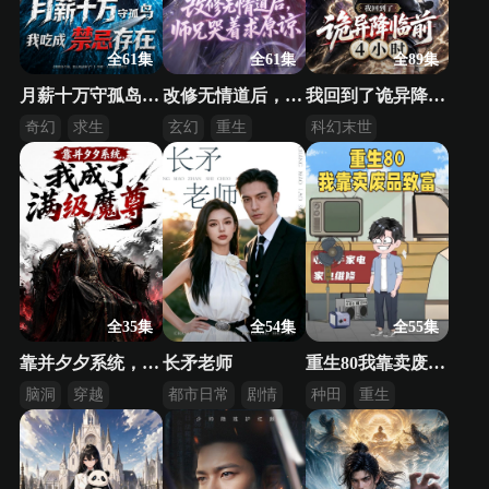
全61集
全61集
全89集
月薪十万守孤岛，我吃成禁忌存在
改修无情道后，师兄哭着求原谅
我回到了诡异降临前4小时
奇幻
求生
玄幻
重生
科幻末世
逆袭
异界
悬疑脑洞
逆袭
全35集
全54集
全55集
靠并夕夕系统，我成了满级魔尊
长矛老师
重生80我靠卖废品致富
脑洞
穿越
都市日常
剧情
种田
重生
系统
逆袭
逆袭