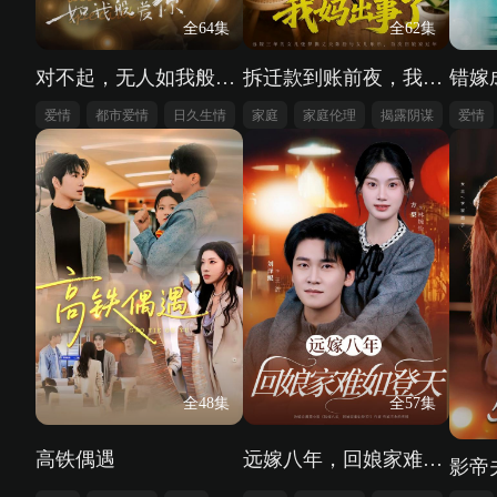
全62集
全64集
拆迁款到账前夜，我妈出事了
对不起，无人如我般爱你
家庭
家庭伦理
揭露阴谋
爱情
爱情
都市爱情
日久生情
全48集
全57集
高铁偶遇
远嫁八年，回娘家难如登天
影帝