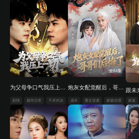
全80集
全84集
为父母争口气我压上一切
炮灰女配觉醒后，哥哥们后悔了
剧情
都市日常
千术对决
成长
重生逆袭
家庭伦理
家庭