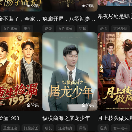
全83集
全79集
寒夜尽处是卿
真千金不装了，全家肠子悔青了
疯癫开局，八零辣妻带我飞
爱情
古风爱情
女性成长
重生
逆袭
女性成长
穿越
全82集
全83集
漏1993
纵横商海之屠龙少年
月上枝头做凤
重生逆袭
打脸反派
成长
逆袭翻身
异能
逆袭
宫斗宅斗