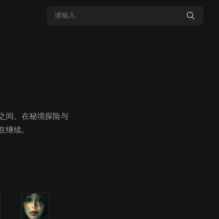
之间。在秘境探险与
在继续。