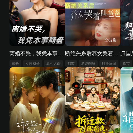
全82集
全31集
断绝关系后养女哭着叫爸爸
离婚不哭，我凭本事翻盘
成长
女性成长
真相大白
都市
逆袭翻身
打脸反派
都市