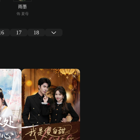
雨墨
饰 夏母
16
17
18