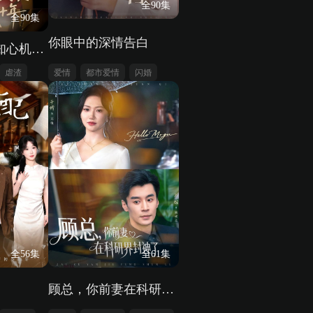
全90集
全90集
你眼中的深情告白
离婚当天，才知心机死对头暗恋我十年
虐渣
爱情
都市爱情
闪婚
全56集
全61集
顾总，你前妻在科研界封神了