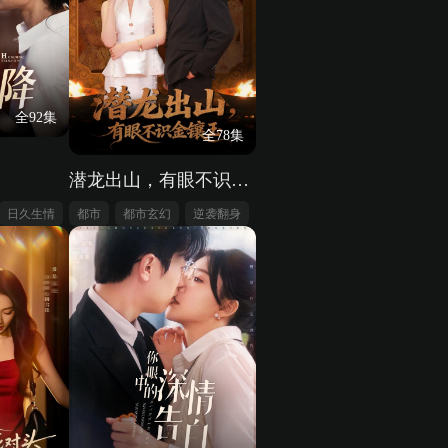
全92集
全78集
潜龙出山，有眼不识金镶玉
都市
都市玄幻
逆袭翻身
日久生情