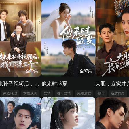
全72集
全87集
跟未来孙子视频后，找到了亲生子
他来时盛夏
大胆，哀家才
家庭伦理
女性成长
爱情
都市爱情
先婚后爱
都市
逆袭翻身