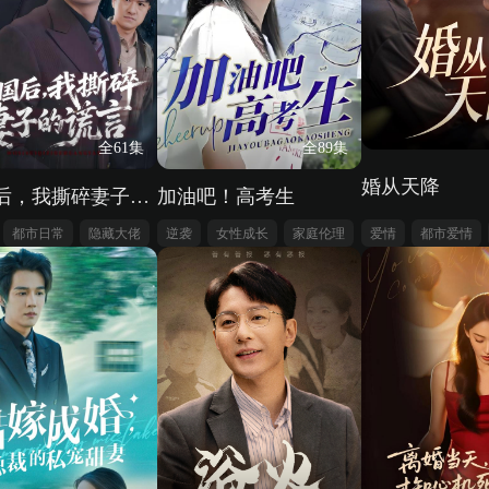
全61集
全89集
婚从天降
归国后，我撕碎妻子的谎言
加油吧！高考生
都市日常
隐藏大佬
逆袭
女性成长
家庭伦理
爱情
都市爱情