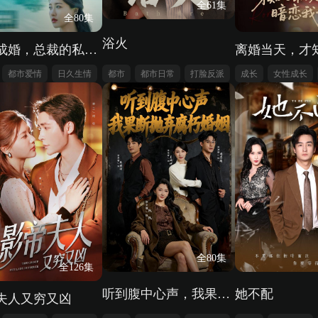
全61集
全80集
浴火
错嫁成婚，总裁的私宠甜妻
都市爱情
日久生情
成长
女性成长
都市
都市日常
打脸反派
全80集
全126集
听到腹中心声，我果断抛弃腐朽婚姻
她不配
夫人又穷又凶