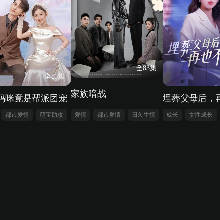
全83集
全86集
家族暗战
妈咪竟是帮派团宠
爱情
都市爱情
日久生情
都市爱情
萌宝助攻
成长
女性成长