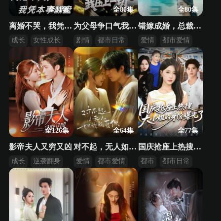
全31集
全80集
全80集
离婚不哭，我凭本事翻盘
为父母争口气我压上一切
错嫁成婚，总裁的私宠甜妻
成长
女性成长
剧情
都市日常
爱情
都市爱情
真相大白
千术对决
日久生情
全126集
全64集
全77集
影帝夫人又穷又凶
对不起，无人如我般爱你
国庆抢座上热搜，大小姐的身份曝光了
成长
逆袭翻身
爱情
都市爱情
都市
都市日常
都市爱情
日久生情
打脸反派