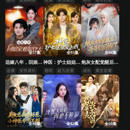
打脸反派
真相大白
隐藏大佬
全57集
全93集
全84集
远嫁八年，回娘家难如登天
神医：护士姐姐爱上我
炮灰女配觉醒后，哥哥们后悔了
逆袭
女性成长
都市
超凡逆袭
成长
重生逆袭
家庭伦理
打脸反派
家庭伦理
全80集
全82集
全60集