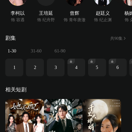
李柯以
王培延
曾辉
赵廷义
杨
饰 容遇
饰 纪舟野
饰 青年唐澈
饰 纪止渊
饰 
剧集
共90集
1-30
31-60
61-90
1
2
3
4
5
6
相关短剧