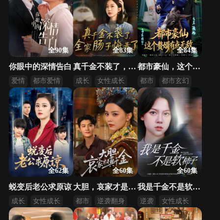
全90集
全83集
全84集
你眼中的深情告白
真千金不装了，全家肠子悔青了
都市豪仙，这个赘婿有点无敌
爱情
都市爱情
成长
女性成长
都市
都市玄幻
闪婚
重生
奉命下山
全62集
全60集
全60集
蜕变后老公求原谅
大胆，哀家才是真千金
我是千金不是软柿子
成长
女性成长
都市
逆袭翻身
逆袭
女性成长
婚姻生活
打脸反派
揭露阴谋