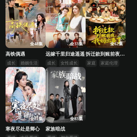
全48集
全33集
全62集
高铁偶遇
远嫁千里归途遥遥
拆迁款到账前夜，我妈出事了
成长
婚姻生活
成长
女性成长
家庭
家庭伦理
虐渣
马甲文
揭露阴谋
全81集
全83集
寒夜尽处是卿心
家族暗战