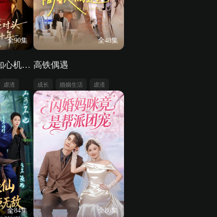
全90集
全48集
离婚当天，才知心机死对头暗恋我十年
高铁偶遇
虐渣
成长
婚姻生活
虐渣
全84集
全86集