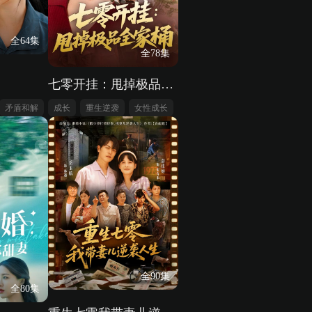
全64集
全78集
七零开挂：甩掉极品全家桶
成长
重生逆袭
女性成长
矛盾和解
全90集
全80集