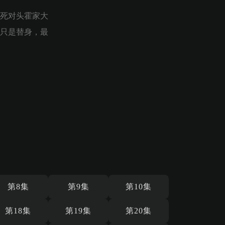
死对头霍家大
只是替身，最
第
8
集
第
9
集
第
10
集
第
18
集
第
19
集
第
20
集