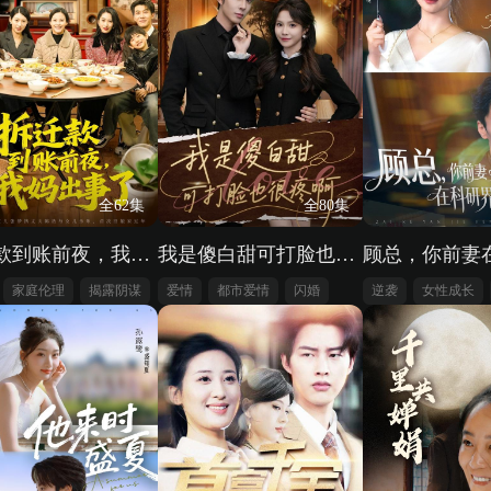
全62集
全80集
拆迁款到账前夜，我妈出事了
我是傻白甜可打脸也很疼啊
家庭伦理
揭露阴谋
爱情
都市爱情
闪婚
逆袭
女性成长