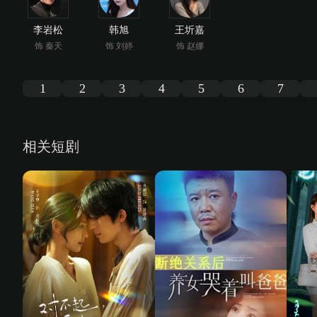
李岩松
韩旭
王圻嘉
饰 秦天
饰 刘婷
饰 赵娜
1
2
3
4
5
6
7
相关短剧