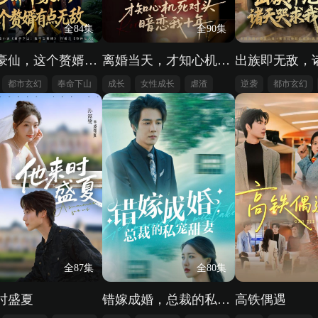
全84集
全90集
都市豪仙，这个赘婿有点无敌
离婚当天，才知心机死对头暗恋我十年
都市玄幻
奉命下山
成长
女性成长
虐渣
逆袭
都市玄幻
全87集
全80集
时盛夏
错嫁成婚，总裁的私宠甜妻
高铁偶遇