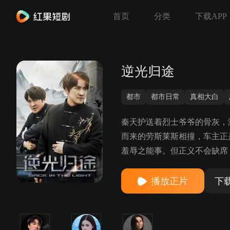
首页
分类
下载APP
逆光归途
都市
都市日常
真相大白
秦天护送着烈士爷爷的骨灰，
而来的劳斯莱斯相撞，车主正
羞辱之能事。但正义不会缺席
播放正片
下