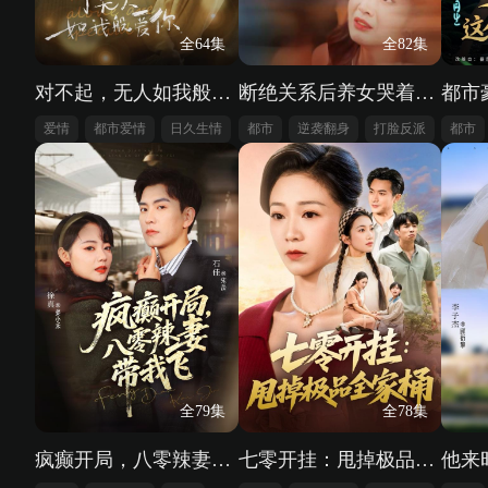
全82集
全64集
断绝关系后养女哭着叫爸爸
对不起，无人如我般爱你
都市
逆袭翻身
打脸反派
都市
爱情
都市爱情
日久生情
全79集
全78集
疯癫开局，八零辣妻带我飞
七零开挂：甩掉极品全家桶
他来