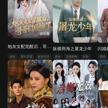
全84集
全83集
炮灰女配觉醒后，哥哥们后悔了
纵横商海之屠龙少年
闪婚
成长
重生逆袭
家庭伦理
成长
逆袭翻身
异能
爱情