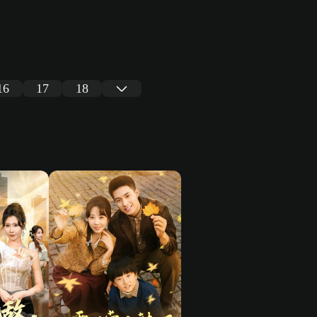
16
17
18