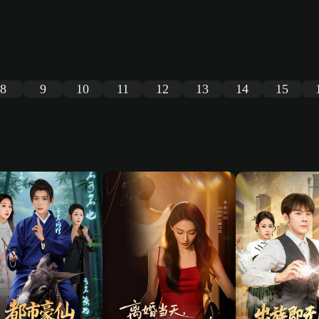
8
9
10
11
12
13
14
15