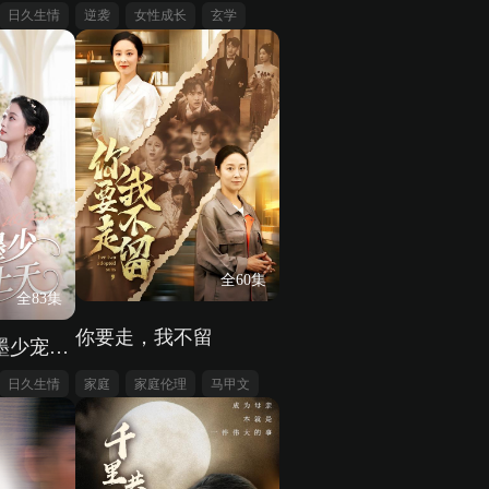
日久生情
逆袭
女性成长
玄学
全60集
全83集
你要走，我不留
出狱后，她被墨少宠上天
家庭
家庭伦理
马甲文
日久生情