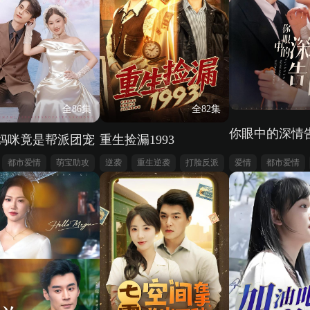
全86集
全82集
你眼中的深情
妈咪竟是帮派团宠
重生捡漏1993
爱情
都市爱情
都市爱情
萌宝助攻
逆袭
重生逆袭
打脸反派