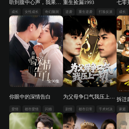
听到腹中心声，我果断抛弃腐朽婚姻
重生捡漏1993
成长
女性成长
奇幻脑洞
逆袭
重生逆袭
打脸反派
成长
全90集
全80集
你眼中的深情告白
为父母争口气我压上一切
爱情
都市爱情
闪婚
剧情
都市日常
千术对决
家庭