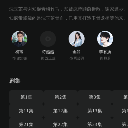
沈玉芷与谢知樾青梅竹马，却被疯帝顾蔚拆散，谢家遭抄。
知疯帝觊觎的是沈玉芷骨血，已用其打造玉骨龙椅等他来。
柳甯
诗越越
金晶
李君扬
饰 谢知樾
饰 沈玉芷
饰 周芸羽
饰 顾蔚
剧集
第
1
集
第
2
集
第
3
集
第
第
11
集
第
12
集
第
13
集
第
第
21
集
第
22
集
第
23
集
第