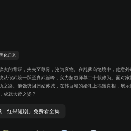
黑化归来
挚友的背叛，失去至尊骨，沦为废物。在乱葬岗绝境中，他意外
骁从假武境一跃至真武巅峰，实力超越师尊二十载修为。面对家
仇之路。他强势回归姑苏城，在韩百城的婚礼上揭露真相，展示
，成就大帝之姿？
载「红果短剧」免费看全集