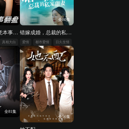
全31集
全80集
离婚不哭，我凭本事翻盘
错嫁成婚，总裁的私宠甜妻
真相大白
爱情
都市爱情
日久生情
全81集
全56集