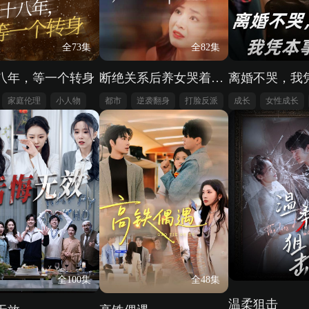
全82集
全73集
断绝关系后养女哭着叫爸爸
八年，等一个转身
家庭伦理
小人物
都市
逆袭翻身
打脸反派
成长
女性成长
全100集
全48集
温柔狙击