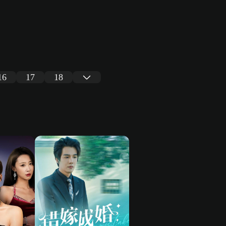
16
17
18