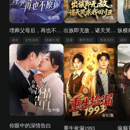
全82集
全80集
埋葬父母后，再也不原谅
出族即无敌，诸天哭求我回归
纵横
成长
女性成长
隐藏大佬
逆袭
都市玄幻
强者回归
成长
全90集
全82集
你眼中的深情告白
重生捡漏1993