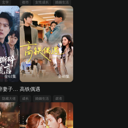
都市
女性成长
婚姻生活
玄学
全61集
全48集
归国后，我撕碎妻子的谎言
高铁偶遇
隐藏大佬
成长
婚姻生活
虐渣