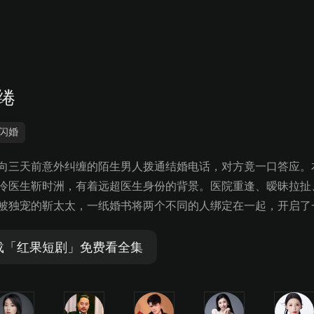
绻
闪婚
向三天前意外纠缠的陌生男人拨通结婚电话，对方竟一口答应。
冷医生靳时洲，有着远超医生身份的背景。医院重逢、暧昧拉扯
被独宠的靳太太，一纸婚书将两个不同的人绑定在一起，开启了
载「红果短剧」免费看全集