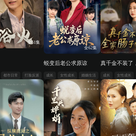
全61集
全62集
蜕变后老公求原谅
成长
女性成长
婚姻生活
成长
女性成长
都市日常
打脸反派