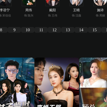
李语宁
周伟
戴阳
王晴
施诗
饰 宋佳佳
饰 陈兴
饰 王伟
饰 沈薇
饰 周丽
8
9
10
11
12
13
14
15