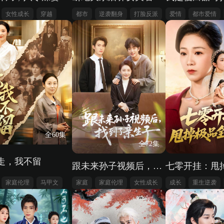
女性成长
穿越
都市
逆袭翻身
打脸反派
爱情
都市爱情
全60集
全72集
走，我不留
跟未来孙子视频后，找到了亲生子
家庭伦理
马甲文
家庭
家庭伦理
女性成长
成长
重生逆袭