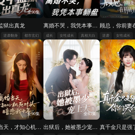
全90集
全31集
监狱出真龙
离婚不哭，我凭本事翻盘
逆袭翻身
都市玄幻
成长
女性成长
真相大白
逆袭
女性成长
全90集
全83集
离婚当天，才知心机死对头暗恋我十年
出狱后，她被墨少宠上天