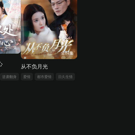
全81集
全84集
心
从不负月光
逆袭翻身
爱情
都市爱情
日久生情