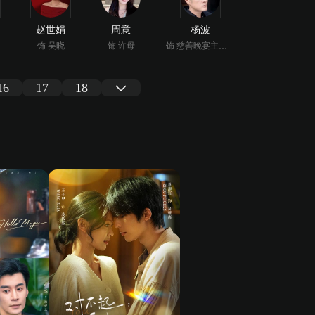
赵世娟
周意
杨波
饰 吴晓
饰 许母
饰 慈善晚宴主办方
16
17
18