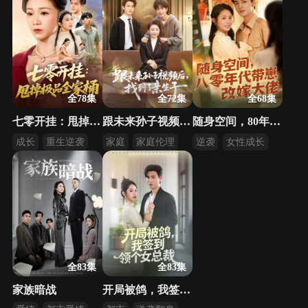
全78集
全72集
全68集
七零开挂：甩掉极品全家桶
跟未来孙子视频后，找到了亲生子
随身空间，80年代带崽改嫁大佬
成长
重生逆袭
家庭
家庭伦理
逆袭
女性成长
女性成长
女性成长
重生
全83集
全83集
家族暗战
开局被鸽，我签到领个女总裁