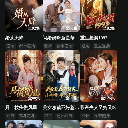
全92集
全86集
全82集
婚从天降
闪婚妈咪竟是帮派团宠
重生捡漏1993
爱情
都市爱情
爱情
都市爱情
逆袭
重生逆袭
日久生情
萌宝助攻
打脸反派
全80集
全80集
全126集
月上枝头做凤凰
美女总裁不好惹，小神医专治不服
影帝夫人又穷又凶
逆袭
宫斗宅斗
都市
超凡逆袭
成长
逆袭翻身
女性成长
打脸反派
都市爱情