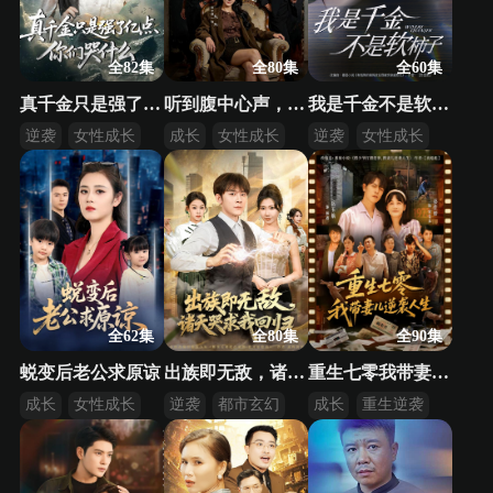
全82集
全80集
全60集
真千金只是强了亿点，你们哭什么
听到腹中心声，我果断抛弃腐朽婚姻
我是千金不是软柿子
逆袭
女性成长
成长
女性成长
逆袭
女性成长
玄学
奇幻脑洞
揭露阴谋
全62集
全80集
全90集
蜕变后老公求原谅
出族即无敌，诸天哭求我回归
重生七零我带妻儿逆袭人生
成长
女性成长
逆袭
都市玄幻
成长
重生逆袭
婚姻生活
强者回归
年代亲情