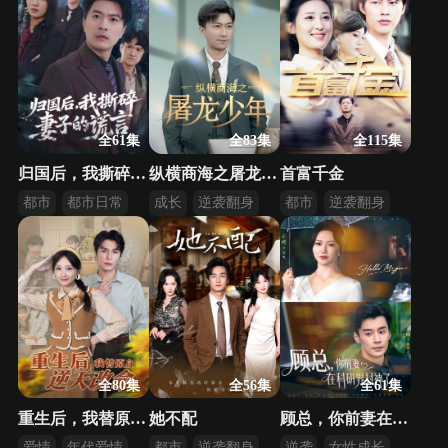
全61集
全83集
全115集
归国后，我撕碎妻子的谎言
纵横商海之屠龙少年
首富千金
都市
都市日常
成长
逆袭翻身
都市
逆袭翻身
隐藏大佬
异能
揭露阴谋
全80集
全56集
全61集
重生后，我替原身逆天改命
她不配
顾总，你前妻在科研界封神了
爱情
年代爱情
都市
逆袭翻身
逆袭
女性成长