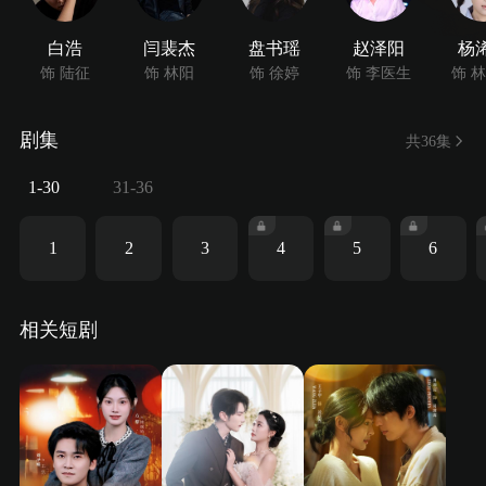
白浩
闫裴杰
盘书瑶
赵泽阳
杨
饰 陆征
饰 林阳
饰 徐婷
饰 李医生
饰 
剧集
共36集
1-30
31-36
1
2
3
4
5
6
相关短剧