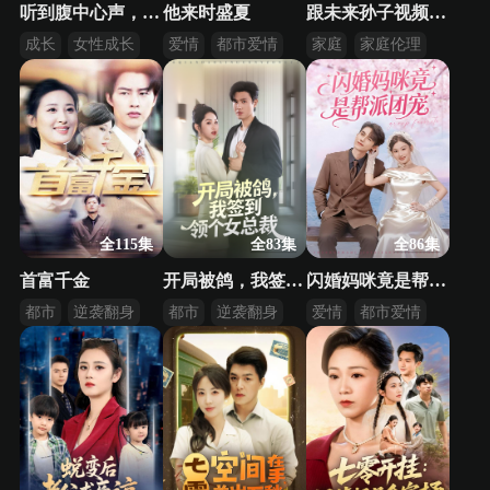
听到腹中心声，我果断抛弃腐朽婚姻
他来时盛夏
跟未来孙子视频后，找到了亲生子
成长
女性成长
爱情
都市爱情
家庭
家庭伦理
奇幻脑洞
先婚后爱
女性成长
全115集
全83集
全86集
首富千金
开局被鸽，我签到领个女总裁
闪婚妈咪竟是帮派团宠
都市
逆袭翻身
都市
逆袭翻身
爱情
都市爱情
揭露阴谋
系统
萌宝助攻