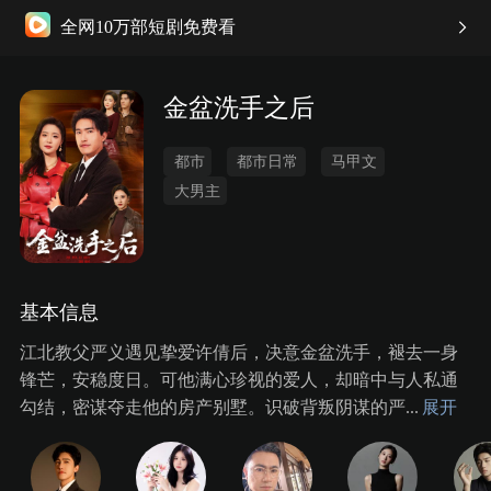
全网10万部短剧免费看
金盆洗手之后
都市
都市日常
马甲文
大男主
基本信息
江北教父严义遇见挚爱许倩后，决意金盆洗手，褪去一身
锋芒，安稳度日。可他满心珍视的爱人，却暗中与人私通
勾结，密谋夺走他的房产别墅。识破背叛阴谋的严
...
展开