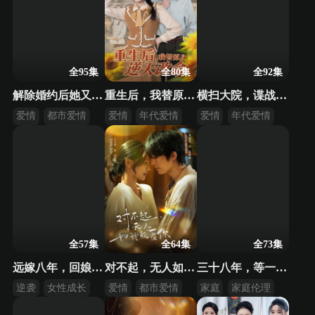
全95集
全80集
全92集
解除婚约后她又美又飒
重生后，我替原身逆天改命
横扫大院，谍战七零
爱情
都市爱情
爱情
年代爱情
爱情
年代爱情
重生
女性成长
双穿越
全57集
全64集
全73集
远嫁八年，回娘家难如登天
对不起，无人如我般爱你
三十八年，等一个转身
逆袭
女性成长
爱情
都市爱情
家庭
家庭伦理
家庭伦理
日久生情
小人物