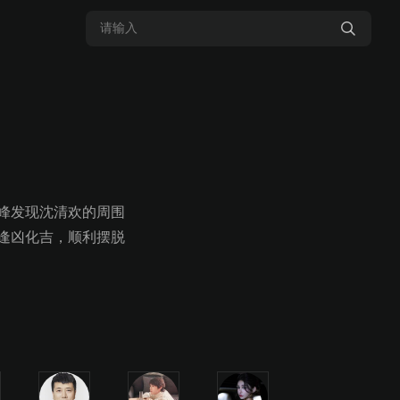
峰发现沈清欢的周围
逢凶化吉，顺利摆脱