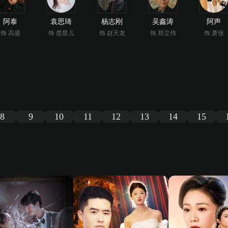
阿泰
袁思琦
杨志刚
吴鑫涛
阿声
饰 高盛
饰 楚星儿
饰 赵天龙
饰 郑立伟
饰 萧张
8
9
10
11
12
13
14
15