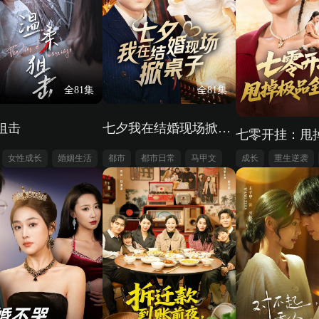
全81集
全81集
狙击
七夕我在结婚现场掀桌子
女性成长
婚姻生活
都市
都市日常
马甲文
成长
重生逆袭