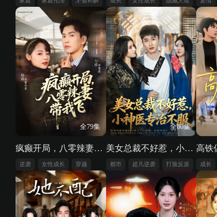
家庭
家庭伦理
矛盾和解
爱情
成长
女性成长
隐藏大佬
全79集
全80集
疯癫开局，八零辣妻带我飞
美女总裁不好惹，小神医专治不服
高铁
逆袭
女性成长
穿越
都市
超凡逆袭
打脸反派
成长