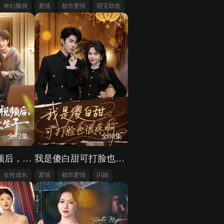
奇幻脑洞
爱情
都市爱情
萌宝助攻
全72集
全80集
跟未来孙子视频后，找到了亲生子
我是傻白甜可打脸也很疼啊
女性成长
爱情
都市爱情
闪婚