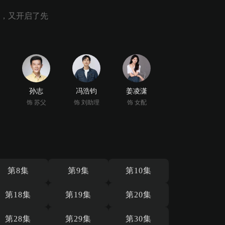
，又开启了先
孙志
冯浩钧
姜凌潇
饰 苏父
饰 刘助理
饰 女配
第
8
集
第
9
集
第
10
集
第
18
集
第
19
集
第
20
集
第
28
集
第
29
集
第
30
集