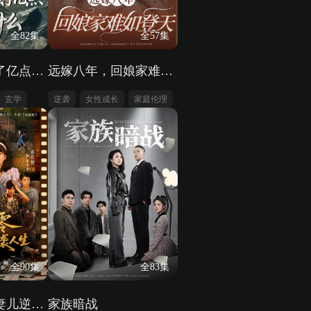
全82集
全57集
真千金只是强了亿点，你们哭什么
远嫁八年，回娘家难如登天
玄学
逆袭
女性成长
家庭伦理
全90集
全83集
重生七零我带妻儿逆袭人生
家族暗战