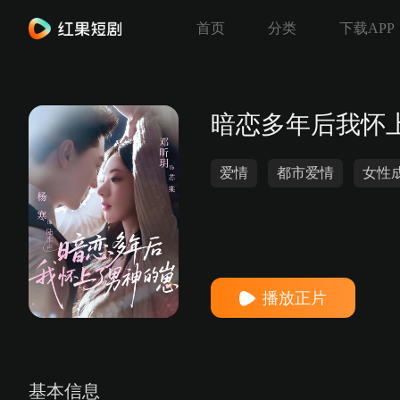
首页
分类
下载APP
暗恋多年后我怀
爱情
都市爱情
女性
播放正片
基本信息