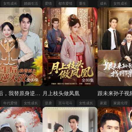
女性成长
婚姻生活
爱情
都市爱情
重生
成长
女性成长
全80集
全80集
重生后，我替原身逆天改命
月上枝头做凤凰
年代爱情
女性成长
逆袭
宫斗宅斗
女性成长
家庭
家庭伦理