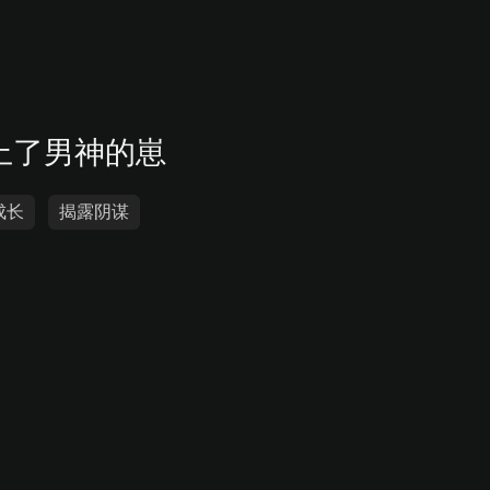
上了男神的崽
成长
揭露阴谋