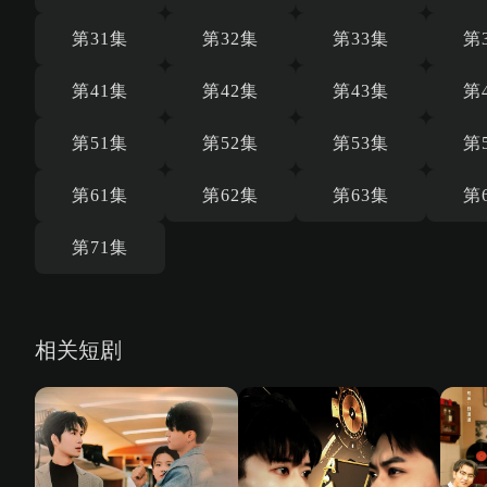
第
31
集
第
32
集
第
33
集
第
第
41
集
第
42
集
第
43
集
第
第
51
集
第
52
集
第
53
集
第
第
61
集
第
62
集
第
63
集
第
第
71
集
相关短剧