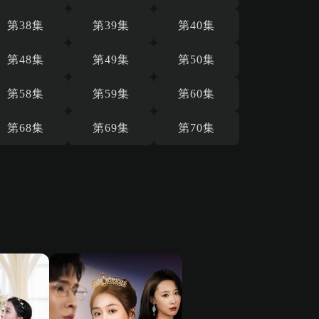
第
38
集
第
39
集
第
40
集
第
48
集
第
49
集
第
50
集
第
58
集
第
59
集
第
60
集
第
68
集
第
69
集
第
70
集