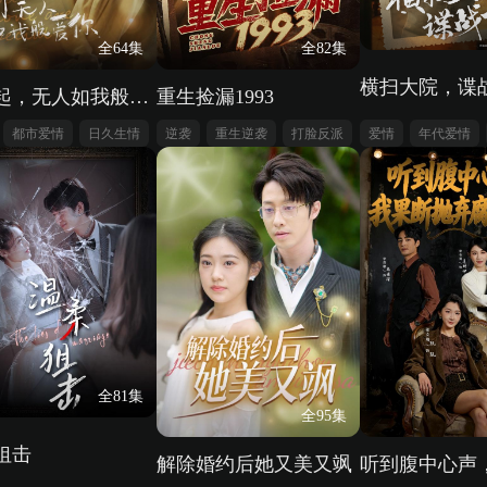
全82集
全64集
横扫大院，谍
重生捡漏1993
对不起，无人如我般爱你
逆袭
重生逆袭
打脸反派
都市爱情
日久生情
爱情
年代爱情
全81集
全95集
狙击
解除婚约后她又美又飒