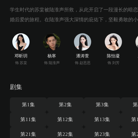
学生时代的苏棠被陆淮声所救，从此开启了一段漫长的暗恋
婚后爱的旅程。在陆淮声强大深情的庇佑下，坚毅勇敢的小
邓昕玥
杨寒
潘涛萱
陈怡凝
饰 苏棠
饰 陆淮声
饰 赵思思
饰 刘芳
剧集
第
1
集
第
2
集
第
3
集
第
第
11
集
第
12
集
第
13
集
第
第
21
集
第
22
集
第
23
集
第