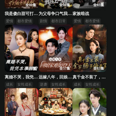
全80集
全80集
全83集
我是傻白甜可打脸也很疼啊
为父母争口气我压上一切
家族暗战
爱情
都市爱情
剧情
都市日常
爱情
都市爱情
闪婚
千术对决
日久生情
全31集
全57集
全83集
离婚不哭，我凭本事翻盘
远嫁八年，回娘家难如登天
真千金不装了，全家肠子悔青了
成长
女性成长
逆袭
女性成长
成长
女性成长
真相大白
家庭伦理
重生