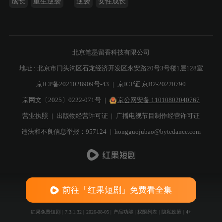
成长
重生逆袭
逆袭
女性成长
家庭伦理
重生
北京笔墨留香科技有限公司
地址 : 北京市门头沟区石龙经济开发区永安路20号3号楼1层128室
京ICP备2021028909号-43
|
京ICP证 京B2-20220790
京网文〔2025〕0222-071号
|
京公网安备 11010802040767
营业执照
|
出版物经营许可证
|
广播电视节目制作经营许可证
违法和不良信息举报：957124
|
hongguojubao@bytedance.com
前往「红果短剧」免费看全集
红果免费短剧
7.3.1.32
2026-08-05
产品功能
权限列表
隐私政策
4+
|
|
|
|
|
|