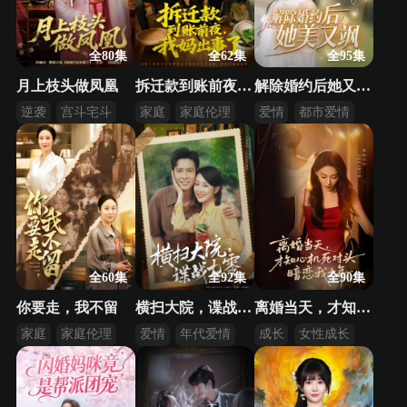
全80集
全62集
全95集
月上枝头做凤凰
拆迁款到账前夜，我妈出事了
解除婚约后她又美又飒
逆袭
宫斗宅斗
家庭
家庭伦理
爱情
都市爱情
女性成长
揭露阴谋
重生
全60集
全92集
全90集
你要走，我不留
横扫大院，谍战七零
离婚当天，才知心机死对头暗恋我十年
家庭
家庭伦理
爱情
年代爱情
成长
女性成长
马甲文
双穿越
虐渣