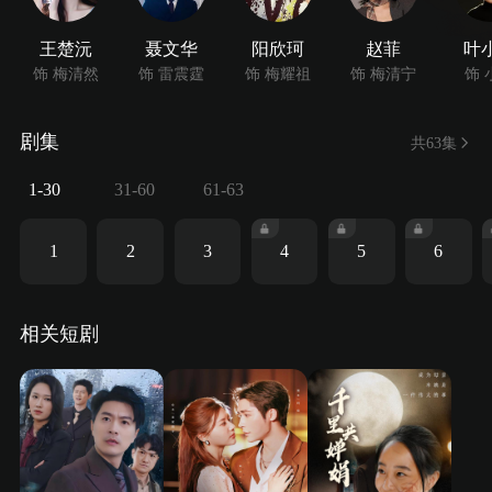
王楚沅
聂文华
阳欣珂
赵菲
叶
饰 梅清然
饰 雷震霆
饰 梅耀祖
饰 梅清宁
饰 
剧集
共63集
1-30
31-60
61-63
1
2
3
4
5
6
相关短剧