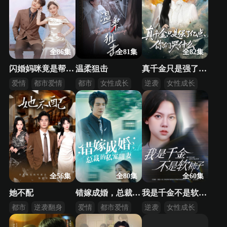
全86集
全81集
全82集
闪婚妈咪竟是帮派团宠
温柔狙击
真千金只是强了亿点，你们哭什么
爱情
都市爱情
都市
女性成长
逆袭
女性成长
萌宝助攻
婚姻生活
玄学
全56集
全80集
全60集
她不配
错嫁成婚，总裁的私宠甜妻
我是千金不是软柿子
都市
逆袭翻身
爱情
都市爱情
逆袭
女性成长
马甲文
日久生情
揭露阴谋