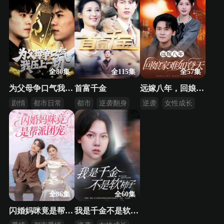
全80集
全115集
全57集
为父母争口气我压上一切
首富千金
远嫁八年，回娘家难如登天
剧情
都市日常
都市
逆袭翻身
逆袭
女性成长
千术对决
揭露阴谋
家庭伦理
全86集
全60集
闪婚妈咪竟是帮派团宠
我是千金不是软柿子