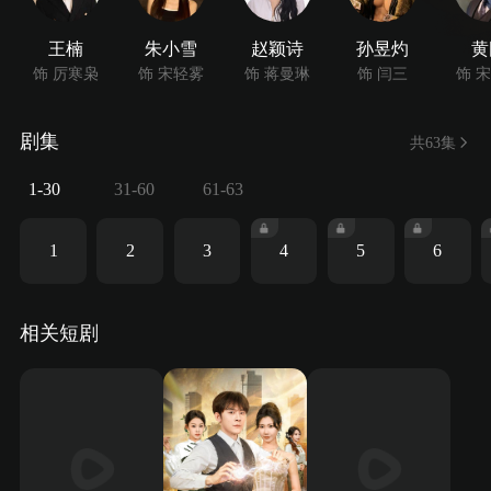
王楠
朱小雪
赵颖诗
孙昱灼
黄
饰 厉寒枭
饰 宋轻雾
饰 蒋曼琳
饰 闫三
饰 
剧集
共63集
1-30
31-60
61-63
1
2
3
4
5
6
相关短剧