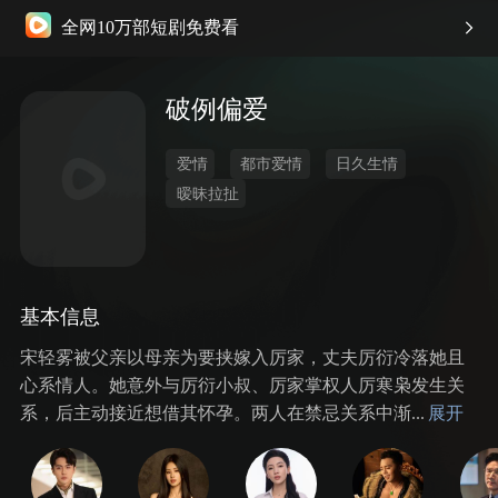
全网10万部短剧免费看
破例偏爱
爱情
都市爱情
日久生情
暧昧拉扯
基本信息
宋轻雾被父亲以母亲为要挟嫁入厉家，丈夫厉衍冷落她且
心系情人。她意外与厉衍小叔、厉家掌权人厉寒枭发生关
系，后主动接近想借其怀孕。两人在禁忌关系中渐
...
展开