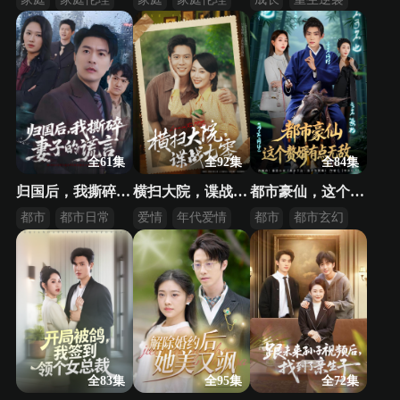
小人物
揭露阴谋
家庭伦理
全61集
全92集
全84集
归国后，我撕碎妻子的谎言
横扫大院，谍战七零
都市豪仙，这个赘婿有点无敌
都市
都市日常
爱情
年代爱情
都市
都市玄幻
隐藏大佬
双穿越
奉命下山
全83集
全95集
全72集