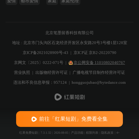
爱情
都市爱情
家庭
家庭伦理
闪婚
女性成长
北京笔墨留香科技有限公司
地址 : 北京市门头沟区石龙经济开发区永安路20号3号楼1层128室
京ICP备2021028909号-43
|
京ICP证 京B2-20220790
京网文〔2025〕0222-071号
|
京公网安备 11010802040767
营业执照
|
出版物经营许可证
|
广播电视节目制作经营许可证
违法和不良信息举报：957124
|
hongguojubao@bytedance.com
前往「红果短剧」免费看全集
红果免费短剧
7.3.1.32
2026-08-05
产品功能
权限列表
隐私政策
4+
|
|
|
|
|
|