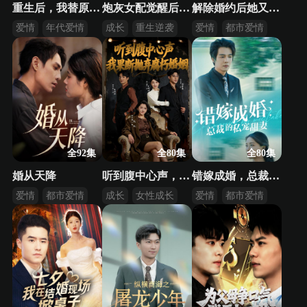
重生后，我替原身逆天改命
炮灰女配觉醒后，哥哥们后悔了
解除婚约后她又美又飒
爱情
年代爱情
成长
重生逆袭
爱情
都市爱情
女性成长
家庭伦理
重生
全92集
全80集
全80集
婚从天降
听到腹中心声，我果断抛弃腐朽婚姻
错嫁成婚，总裁的私宠甜妻
爱情
都市爱情
成长
女性成长
爱情
都市爱情
日久生情
奇幻脑洞
日久生情