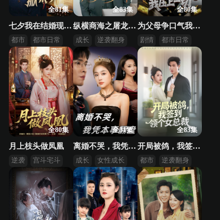
全81集
全83集
全80集
七夕我在结婚现场掀桌子
纵横商海之屠龙少年
为父母争口气我压上一切
都市
都市日常
成长
逆袭翻身
剧情
都市日常
马甲文
异能
千术对决
全80集
全31集
全83集
月上枝头做凤凰
离婚不哭，我凭本事翻盘
开局被鸽，我签到领个女总裁
逆袭
宫斗宅斗
成长
女性成长
都市
逆袭翻身
女性成长
真相大白
系统