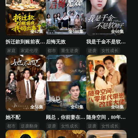
全62集
全100集
全60集
拆迁款到账前夜，我妈出事了
后悔无效
我是千金不是软柿子
家庭
家庭伦理
都市
重生逆袭
逆袭
女性成长
揭露阴谋
揭露阴谋
揭露阴谋
全56集
全61集
全68集
她不配
顾总，你前妻在科研界封神了
随身空间，80年代带崽改嫁大佬
都市
逆袭翻身
逆袭
女性成长
逆袭
女性成长
马甲文
真相大白
重生