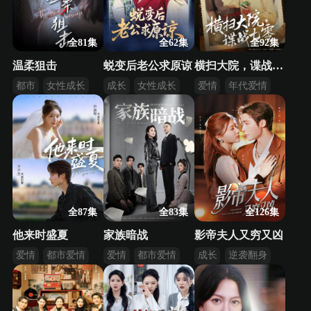
全81集
全62集
全92集
温柔狙击
蜕变后老公求原谅
横扫大院，谍战七零
都市
女性成长
成长
女性成长
爱情
年代爱情
婚姻生活
婚姻生活
双穿越
全87集
全83集
全126集
他来时盛夏
家族暗战
影帝夫人又穷又凶
爱情
都市爱情
爱情
都市爱情
成长
逆袭翻身
先婚后爱
日久生情
都市爱情